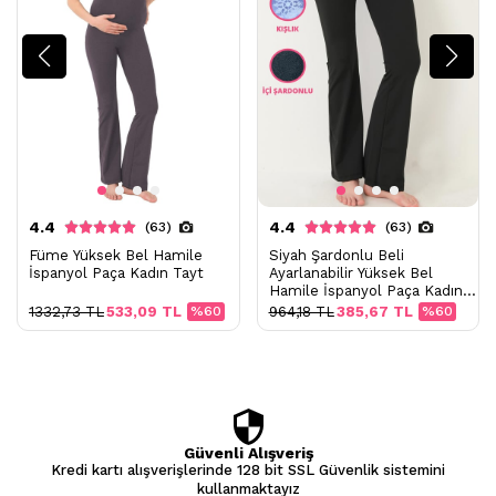
4.4
4.4
(63)
(63)
Füme Yüksek Bel Hamile
Siyah Şardonlu Beli
İspanyol Paça Kadın Tayt
Ayarlanabilir Yüksek Bel
Hamile İspanyol Paça Kadın
Tayt
1332,73 TL
533,09 TL
%60
964,18 TL
385,67 TL
%60
Güvenli Alışveriş
Kredi kartı alışverişlerinde 128 bit SSL Güvenlik sistemini
kullanmaktayız