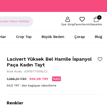
0
ar
Lazer Kesim Külotlar
Sepetim
Favorilerim
Üye Girişi
nlar
Crop Top
Büyük Beden
Çorap
Blog
Lacivert Yüksek Bel Hamile İspanyol
Paça Kadın Tayt
Stok Kodu
(CH10771205LC)
1.265,21 TRY
506,08 TRY
60
54,12 TRY
`den başlayan taksitlerle