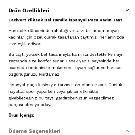
Ürün Özellikleri
Lacivert Yüksek Bel Hamile İspanyol Paça Kadın Tayt
Hamilelik döneminde rahatlığı ve tarzı bir arada arayan
kadınlar için özel olarak tasarlanan taytımız her anınızda
size eşlik ediyor.
Bu tayt, yüksek bel tasarımıyla karnınızı desteklerken aynı
zamanda size konfor sunar. Esnek yapısı sayesinde her
aşamada bedeninize mükemmel uyum sağlar ve hareket
özgürlüğünüzü kısıtlamaz.
İspanyol paça kesimiyle tarzınızı ön plana çıkarır. Günlük
hayatta, spor yaparken veya şık bir etkinlikte
giyebileceğiniz bu tayt, gardırobunuzun vazgeçilmez
parçası olmaya aday.
Ürün İçeriği:
%90 Polyester %10 Spandex
Ödeme Seçenekleri