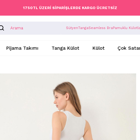
1750TL ÜZERİ SİPARİŞLERDE KARGO ÜCRETSİZ
Sütyen
Tanga
Seamless Bra
Pamuklu Külotl
Pijama Takımı
Tanga Külot
Külot
Çok Sata