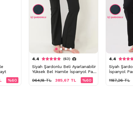
4.4
4.4
(63)
le
Siyah Şardonlu Beli Ayarlanabilir
Siyah Şardo
ayt
Yüksek Bel Hamile İspanyol Paça
İspanyol Pa
Kadın Tayt
L
%60
964,18 TL
385,67 TL
%60
1187,26 TL
Ödeme Seçenekleri