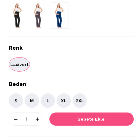
Renk
Lacivert
Beden
S
M
L
XL
2XL