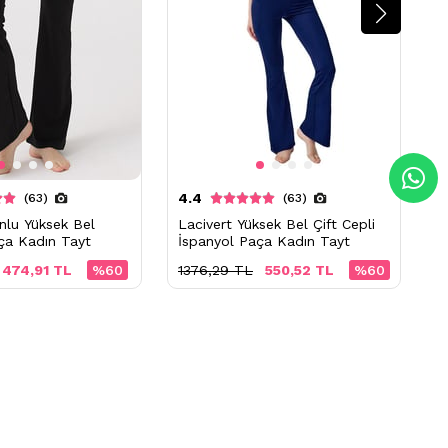
4.4
4
(63)
(63)
nlu Yüksek Bel
Lacivert Yüksek Bel Çift Cepli
S
ça Kadın Tayt
İspanyol Paça Kadın Tayt
İ
474,91 TL
%60
1376,29 TL
550,52 TL
%60
1
Ücretsiz İade