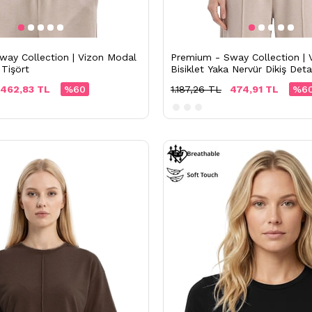
way Collection | Vizon Modal
Premium - Sway Collection | 
 Tişört
Bisiklet Yaka Nervür Dikiş Deta
462,83 TL
%60
1.187,26 TL
474,91 TL
%6