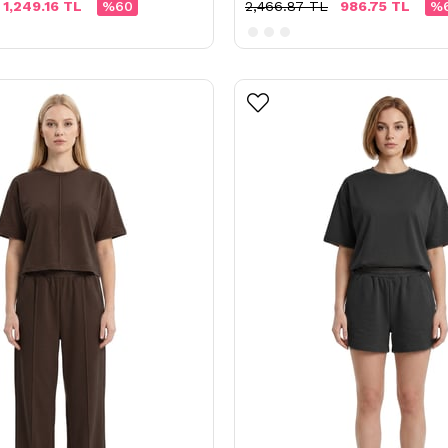
1,249.16 TL
%60
2,466.87 TL
986.75 TL
%