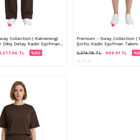
ay Collection | Kahverengi
Premium - Sway Collection | 
r Dikiş Detay Kadın Eşofman
Şortlu Kadın Eşofman Takımı
1,277.66 TL
%60
2,374.76 TL
949.91 TL
%6