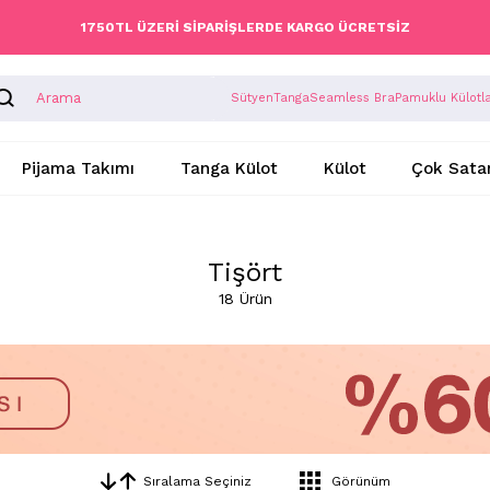
1750TL ÜZERİ SİPARİŞLERDE KARGO ÜCRETSİZ
Sütyen
Tanga
Seamless Bra
Pamuklu Külotl
Pijama Takımı
Tanga Külot
Külot
Çok Sata
Tişört
18 Ürün