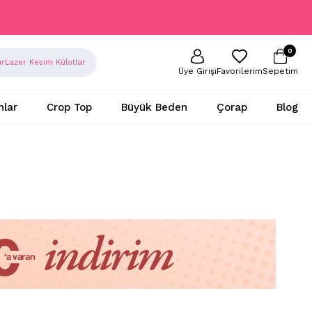
0
ar
Lazer Kesim Külotlar
Sepetim
Favorilerim
Üye Girişi
nlar
Crop Top
Büyük Beden
Çorap
Blog