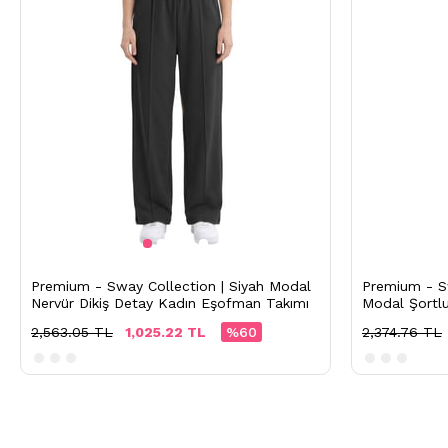
Premium - Sway Collection | Siyah Modal
Premium - Sw
Nervür Dikiş Detay Kadın Eşofman Takımı
Modal Şortl
2,563.05 TL
1,025.22 TL
%60
2,374.76 TL