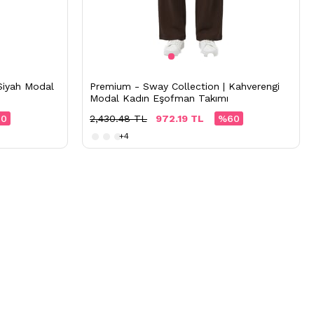
Siyah Modal
Premium - Sway Collection | Kahverengi
Modal Kadın Eşofman Takımı
0
2,430.48 TL
972.19 TL
%60
+4