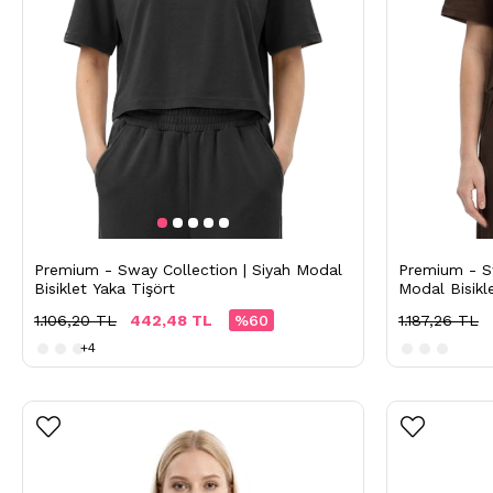
Premium - Sway Collection | Siyah Modal
Premium - Sw
Bisiklet Yaka Tişört
Modal Bisikle
Tişört
1.106,20 TL
442,48 TL
%60
1.187,26 TL
+4