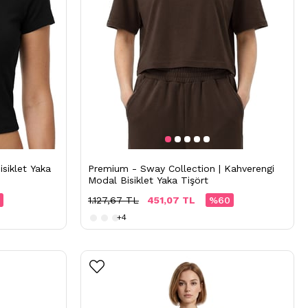
siklet Yaka
Premium - Sway Collection | Kahverengi
Modal Bisiklet Yaka Tişört
1.127,67 TL
451,07 TL
%60
+4