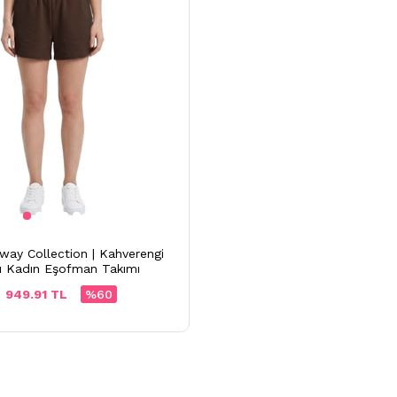
ay Collection | Kahverengi
u Kadın Eşofman Takımı
949.91 TL
%60