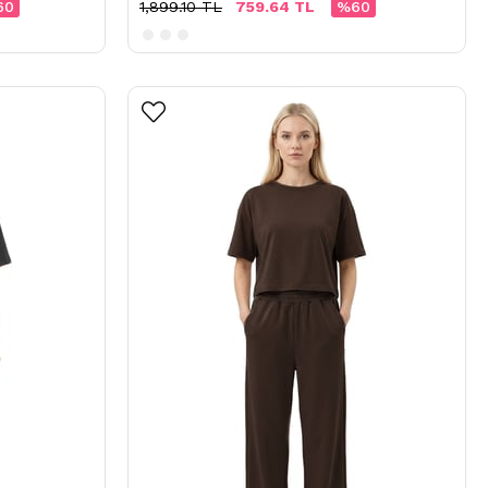
60
1,899.10 TL
759.64 TL
%60