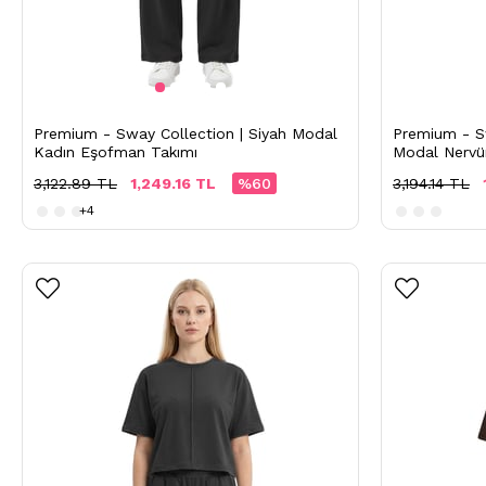
Premium - Sway Collection | Siyah Modal
Premium - Sw
Kadın Eşofman Takımı
Modal Nervü
Takımı
3,122.89 TL
1,249.16 TL
%60
3,194.14 TL
+4