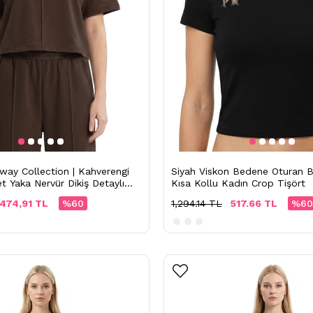
Siyah Viskon Bedene Oturan Bi
ay Collection | Kahverengi
Kısa Kollu Kadın Crop Tişört
t Yaka Nervür Dikiş Detaylı
1,294.14 TL
517.66 TL
%60
474,91 TL
%60