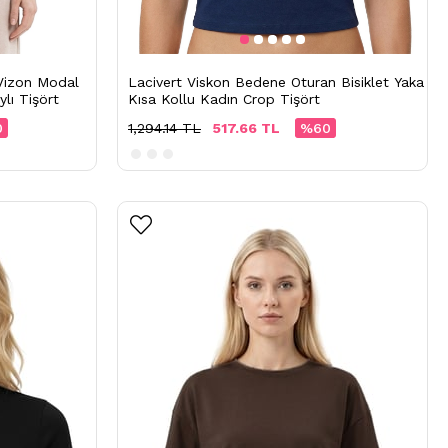
Vizon Modal
Lacivert Viskon Bedene Oturan Bisiklet Yaka
ylı Tişört
Kısa Kollu Kadın Crop Tişört
0
1,294.14 TL
517.66 TL
%60