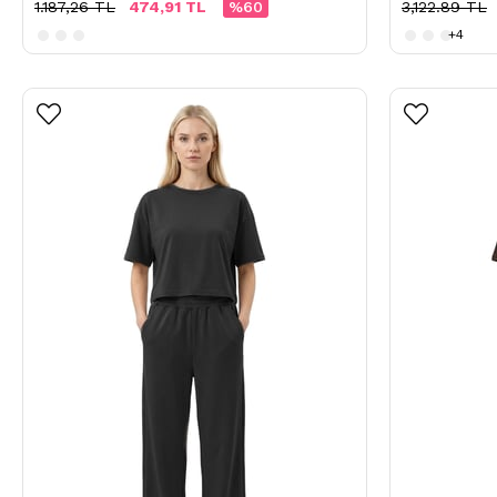
1.187,26 TL
474,91 TL
%60
3,122.89 TL
+4