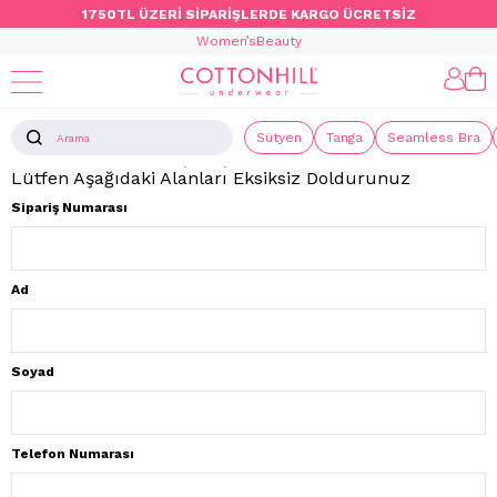
1750TL ÜZERİ SİPARİŞLERDE KARGO ÜCRETSİZ
Women’s
Beauty
İade Talep Formu
Sütyen
Tanga
Seamless Bra
Üyeliksiz Yapılan Alışverişlerinizin İade Talebi İçin
Lütfen Aşağıdaki Alanları Eksiksiz Doldurunuz
Sipariş Numarası
Ad
Soyad
Telefon Numarası