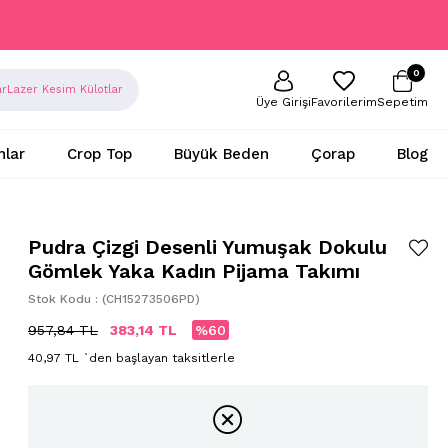
0
ar
Lazer Kesim Külotlar
Sepetim
Favorilerim
Üye Girişi
nlar
Crop Top
Büyük Beden
Çorap
Blog
Pudra Çizgi Desenli Yumuşak Dokulu
Gömlek Yaka Kadın Pijama Takımı
Stok Kodu
(CH15273506PD)
957,84 TL
383,14 TL
60
40,97 TL
`den başlayan taksitlerle