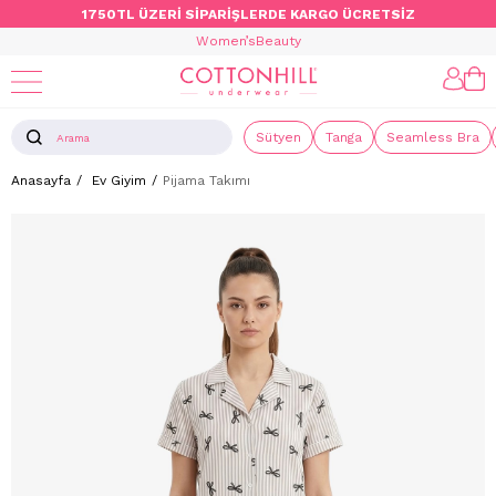
1750TL ÜZERİ SİPARİŞLERDE KARGO ÜCRETSİZ
Women’s
Beauty
Sütyen
Tanga
Seamless Bra
Anasayfa
Ev Giyim
Pijama Takımı