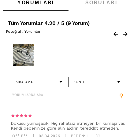
YORUMLARI
SORULARI
ambalajında olması halinde kabul edilir. Ürün, eksiksiz ve zarar
görmemiş şekilde iade edilmelidir.
Tüm Yorumlar 4.20 / 5 (9 Yorum)
Fotoğraflı Yorumlar
SIRALAMA
KONU
⚲
Dokusu yumuşacık. Hiç rahatsız etmeyen bir kumaşı var.
Kendi bedeninize göre alın aldırın tereddüt etmeden.
Ö** P**
|
08.04.2026
|
BEDEN: L
·