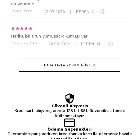
da yapmadı
**** ****
|
12.07.2026
|
BEDEN: L
·
Harika bir ürün yumuşacık kumaşı var
S** U** G**
|
26.06.2026
|
BEDEN: XL
·
DAHA FAZLA YORUM GÖSTER
Güvenli Alışveriş
Kredi kartı alışverişlerinde 128 bit SSL Güvenlik sistemini
kullanmaktayız
Ödeme Seçenekleri
Dilerseniz sipariş verirken kredi/banka kartı ile dilerseniz havale