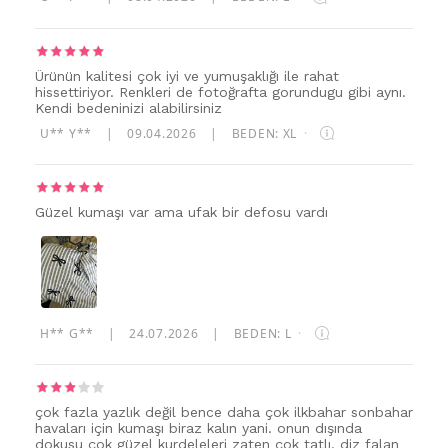
Ürünün kalitesi çok iyi ve yumuşaklığı ile rahat
hissettiriyor. Renkleri de fotoğrafta gorundugu gibi aynı.
Kendi bedeninizi alabilirsiniz
U** Y**
|
09.04.2026
|
BEDEN: XL
·
Güzel kumaşı var ama ufak bir defosu vardı
H** G**
|
24.07.2026
|
BEDEN: L
·
çok fazla yazlık değil bence daha çok ilkbahar sonbahar
havaları için kumaşı biraz kalın yani. onun dışında
dokusu çok güzel kurdeleleri zaten çok tatlı. diz falan