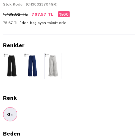
Stok Kodu
(CH30023704GR)
1,768.92 TL
707.57 TL
60
75,67 TL
`den başlayan taksitlerle
Renk
Gri
Beden