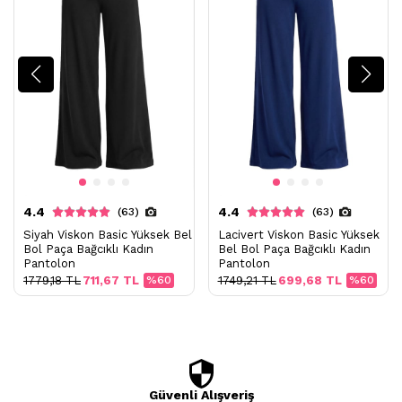
4.4
4.4
(63)
(63)
Siyah Viskon Basic Yüksek Bel
Lacivert Viskon Basic Yüksek
Bol Paça Bağcıklı Kadın
Bel Bol Paça Bağcıklı Kadın
Pantolon
Pantolon
1779,18 TL
711,67 TL
%60
1749,21 TL
699,68 TL
%60
Güvenli Alışveriş