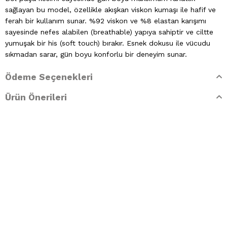
sağlayan bu model, özellikle akışkan viskon kumaşı ile hafif ve
ferah bir kullanım sunar. %92 viskon ve %8 elastan karışımı
sayesinde nefes alabilen (breathable) yapıya sahiptir ve ciltte
yumuşak bir his (soft touch) bırakır. Esnek dokusu ile vücudu
sıkmadan sarar, gün boyu konforlu bir deneyim sunar.
Minimal ve zamansız tasarımı sayesinde basic crop top, atlet
Ödeme Seçenekleri
veya tişörtlerle kolayca kombinlenebilir. Günlük kullanımda, ev
Ürün Önerileri
giyiminde ya da hafta sonu kombinlerinde hem şık hem rahat
bir alternatif sunar.
Ürün Özellikleri:
Kumaş: %92 Viskon, %8 Elastan
Yüksek bel rahat kesim
Ayarlanabilir bağcıklı bel detayı
Ön kısmı hafif pileli tasarım
Bol paça (wide leg) kesim
Nefes alabilen kumaş (Breathable)
Yumuşak dokulu (Soft Touch)