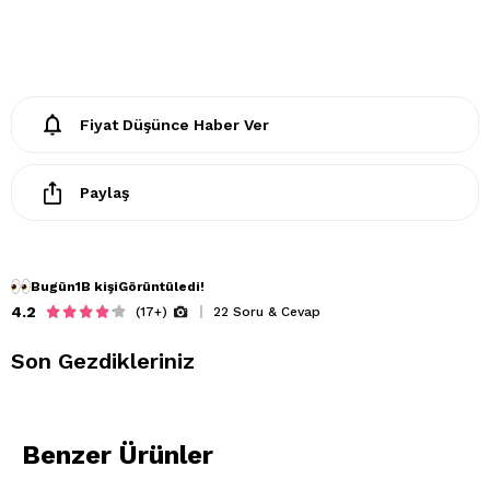
Hafif, esnek ve dökümlü yapı
Bedenler: XS = 34 / S = 36 / M = 38 / L = 40
Yıkama Talimatları:
30°C’de hassas programda yıkanmalıdır
Benzer renklerle birlikte yıkayınız
Fiyat Düşünce Haber Ver
Çamaşır suyu kullanılmaz
Kurutma makinesi kullanılmaz
Paylaş
Düşük ısıda ütülenebilir
Kuru temizleme yapılmaz
Rahatlığı ve şıklığı bir arada sunan bu viskon bol paça
pantolon ile gün boyu özgür ve stil sahibi hissedin.
Bugün
1B kişi
Görüntüledi!
4.2
(17+)
22 Soru & Cevap
Son Gezdikleriniz
Benzer Ürünler