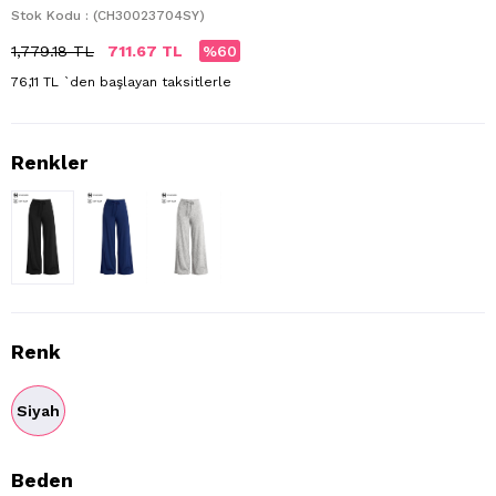
Stok Kodu
(CH30023704SY)
1,779.18 TL
711.67 TL
60
76,11 TL
`den başlayan taksitlerle
Renk
Siyah
Beden