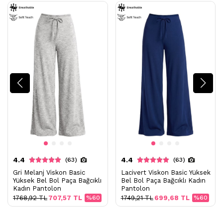
4.4
4.4
(63)
(63)
Gri Melanj Viskon Basic
Lacivert Viskon Basic Yüksek
Yüksek Bel Bol Paça Bağcıklı
Bel Bol Paça Bağcıklı Kadın
Kadın Pantolon
Pantolon
1768,92 TL
707,57 TL
%60
1749,21 TL
699,68 TL
%60