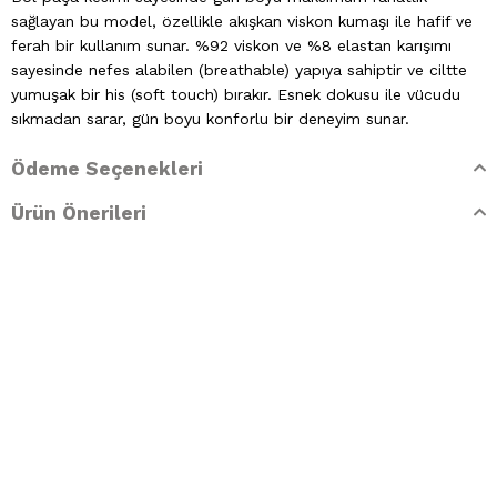
sağlayan bu model, özellikle akışkan viskon kumaşı ile hafif ve
ferah bir kullanım sunar. %92 viskon ve %8 elastan karışımı
sayesinde nefes alabilen (breathable) yapıya sahiptir ve ciltte
yumuşak bir his (soft touch) bırakır. Esnek dokusu ile vücudu
sıkmadan sarar, gün boyu konforlu bir deneyim sunar.
Minimal ve zamansız tasarımı sayesinde basic crop top, atlet
Ödeme Seçenekleri
veya tişörtlerle kolayca kombinlenebilir. Günlük kullanımda, ev
Ürün Önerileri
giyiminde ya da hafta sonu kombinlerinde hem şık hem rahat
bir alternatif sunar.
Ürün Özellikleri:
Kumaş: %92 Viskon, %8 Elastan
Yüksek bel rahat kesim
Ayarlanabilir bağcıklı bel detayı
Ön kısmı hafif pileli tasarım
Bol paça (wide leg) kesim
Nefes alabilen kumaş (Breathable)
Yumuşak dokulu (Soft Touch)