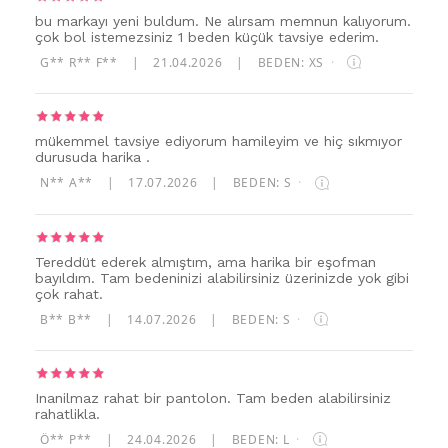
bu markayı yeni buldum. Ne alırsam memnun kalıyorum.
çok bol istemezsiniz 1 beden küçük tavsiye ederim.
G** R** F**
|
21.04.2026
|
BEDEN: XS
·
mükemmel tavsiye ediyorum hamileyim ve hiç sıkmıyor
durusuda harika .
N** A**
|
17.07.2026
|
BEDEN: S
·
Tereddüt ederek almıştım, ama harika bir eşofman
bayıldım. Tam bedeninizi alabilirsiniz üzerinizde yok gibi
çok rahat.
B** B**
|
14.07.2026
|
BEDEN: S
·
Inanilmaz rahat bir pantolon. Tam beden alabilirsiniz
rahatlikla.
Ö** P**
|
24.04.2026
|
BEDEN: L
·