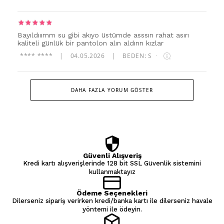
Bayıldııımm su gibi akıyo üstümde asssırı rahat asırı
kaliteli günlük bir pantolon alın aldırın kızlar
**** ****
|
04.05.2026
|
BEDEN: S
·
DAHA FAZLA YORUM GÖSTER
Güvenli Alışveriş
Kredi kartı alışverişlerinde 128 bit SSL Güvenlik sistemini
kullanmaktayız
Ödeme Seçenekleri
Dilerseniz sipariş verirken kredi/banka kartı ile dilerseniz havale
yöntemi ile ödeyin.