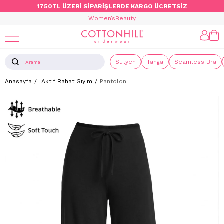
1750TL ÜZERİ SİPARİŞLERDE KARGO ÜCRETSİZ
Women’s
Beauty
Sütyen
Tanga
Seamless Bra
Anasayfa
Aktif Rahat Giyim
Pantolon