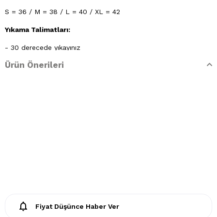
S = 36 / M = 38 / L = 40 / XL = 42
Yıkama Talimatları:
- 30 derecede yıkayınız
Ürün Önerileri
- Klorlu beyazlatma ve leke giderilmesi yapılamaz
- Lekelerin çözücülerle giderilmesine izin verilmez
- Tamburlu kurutma yapınız.
Fiyat Düşünce Haber Ver