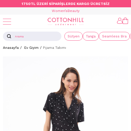
1750TL ÜZERİ SİPARİŞLERDE KARGO ÜCRETSİZ
Women’s
Beauty
Sütyen
Tanga
Seamless Bra
Anasayfa
Ev Giyim
Pijama Takımı