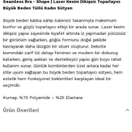
Seamless Bra - Shape | Lazer Kesim Dikişsiz Toparlayıcı
Büyük Beden Tüllü Kadın Sütyen
Büyük beden kalıba sahip balensiz tasarımıyla maksimum
konfor ve güçlü toparlayıcı etkiyi bir arada sunar. Lazer kesim
dikişsiz yapısı sayesinde kıyafet altında iz yapmadan pürüzsüz
bir görünüm sağlarken, göğüs formunu doğal şekilde
kavrayarak daha düzgün bir siluet oluşturur. Dekolte
kısmındaki zarif tül detayı feminen ve modern bir dokunuş
katarken, geniş askıları ve destekleyici yapısı gün boyu rahat
kullanım sunar. Günlük kombinlerden özel anlara kadar her
stile uyum sağlayan bu büyük beden toparlayıcı sütyen, hem
estetik hem fonksiyonel beklentileri karşılayan ideal bir
seçimdir.
Kumaş: %75 Polyamide – %25 Elastane
Ürün Önerileri
Bedenler: 85C, 90C, 95C, 100C
Yıkama Talimatları: Elde yıkama yapılır. Çamaşır suyu
kullanılmaz. Kurutma makinesinde kurutulmaz. Ütülenmez.