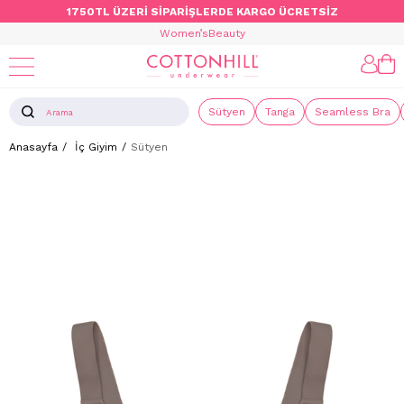
1750TL ÜZERİ SİPARİŞLERDE KARGO ÜCRETSİZ
Women’s
Beauty
Sütyen
Tanga
Seamless Bra
Anasayfa
İç Giyim
Sütyen