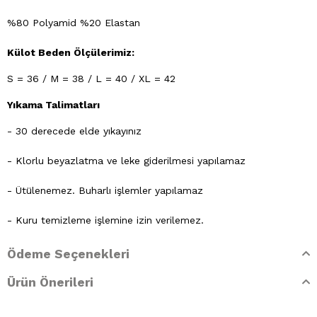
%80 Polyamid %20 Elastan
Külot Beden Ölçülerimiz:
S = 36 / M = 38 / L = 40 / XL = 42
Yıkama Talimatları
- 30 derecede elde yıkayınız
- Klorlu beyazlatma ve leke giderilmesi yapılamaz
- Ütülenemez. Buharlı işlemler yapılamaz
- Kuru temizleme işlemine izin verilemez.
- Lekelerin çözücülerle giderilmesine izin verilmez
Ödeme Seçenekleri
- Tamburlu kurutma yapılmaz.
Ürün Önerileri