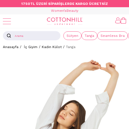
1750TL ÜZERİ SİPARİŞLERDE KARGO ÜCRETSİZ
Women’s
Beauty
Sütyen
Tanga
Seamless Bra
Anasayfa
İç Giyim
Kadın Külot
Tanga