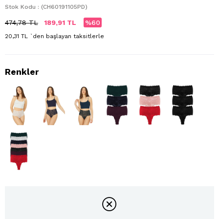
Stok Kodu
(CH60191105PD)
474,78 TL
189,91 TL
60
20,31 TL
`den başlayan taksitlerle