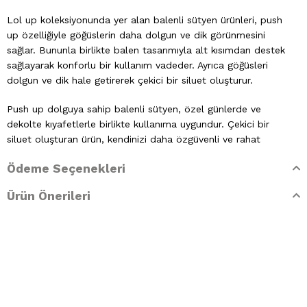
Lol up koleksiyonunda yer alan balenli sütyen ürünleri, push
up özelliğiyle göğüslerin daha dolgun ve dik görünmesini
sağlar. Bununla birlikte balen tasarımıyla alt kısımdan destek
sağlayarak konforlu bir kullanım vadeder. Ayrıca göğüsleri
dolgun ve dik hale getirerek çekici bir siluet oluşturur.
Push up dolguya sahip balenli sütyen, özel günlerde ve
dekolte kıyafetlerle birlikte kullanıma uygundur. Çekici bir
siluet oluşturan ürün, kendinizi daha özgüvenli ve rahat
hissetmenizi sağlar.
Ödeme Seçenekleri
Lol Up Push Up balenli sütyen, ekstra dolgunluk özelliğiyle
Ürün Önerileri
doğal ve etkileyici bir dekolte görünümü elde etmek isteyen
kadınlar için tasarlanmıştır. Dekolteli kıyafetlerle uyum
sağlayan ürün, özel destek yapısı ve ayarlanabilir askılarıyla
gün boyu konfor ve güven sunar. Agraf ve dikiş tasarımı
sayesinde vücuda kusursuz bir şekilde oturarak hareket
özgürlüğü tanırken hem estetik hem de işlevselliği bir araya
getirerek çarpıcı bir siluet de oluşturur.