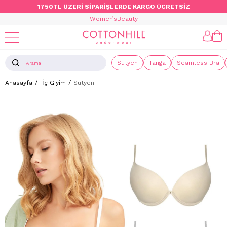
1750TL ÜZERİ SİPARİŞLERDE KARGO ÜCRETSİZ
Women’s
Beauty
Sütyen
Tanga
Seamless Bra
Anasayfa
İç Giyim
Sütyen