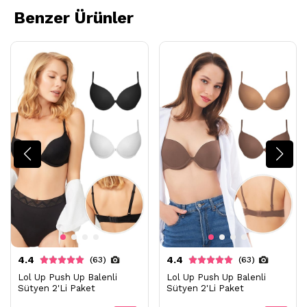
- Kuru temizleme işlemine izin verilemez.
Benzer Ürünler
- Lekelerin çözücülerle giderilmesine izin verilmez
- Tamburlu kurutma yapılmaz.
4.4
4.4
(63)
(63)
Lol Up Push Up Balenli
Lol Up Push Up Balenli
Sütyen 2'Li Paket
Sütyen 2'Li Paket