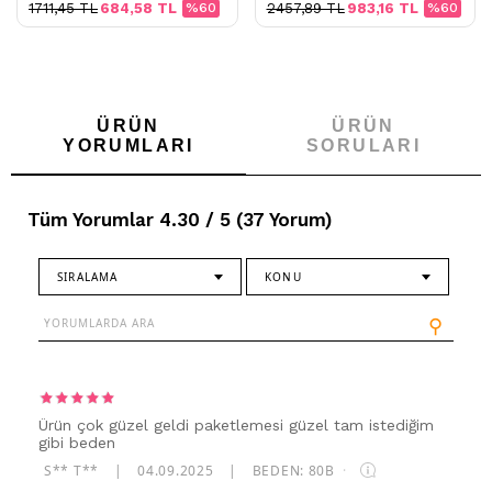
1711,45 TL
684,58 TL
%60
2457,89 TL
983,16 TL
%60
ÜRÜN
ÜRÜN
YORUMLARI
SORULARI
Tüm Yorumlar 4.30 / 5 (37 Yorum)
SIRALAMA
KONU
⚲
Ürün çok güzel geldi paketlemesi güzel tam istediğim
gibi beden
S** T**
|
04.09.2025
|
BEDEN: 80B
·