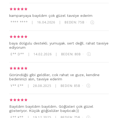
kampanyaya bayıldım çok güzel tavsiye ederim
**** ****
|
16.04.2026
|
BEDEN: 75B
·
baya dolgulu destekli. yumuşak. sert değil. rahat tavsiye
ediyorum
E** D**
|
14.02.2026
|
BEDEN: 80B
·
Göründüğü gibi geldiler, cok rahat ve guze, kendine
bedeninizi alın, tavsiye ederim
Y** E**
|
28.08.2025
|
BEDEN: 85B
·
Bayıldım bayıldım bayıldım. Göğüsleri çok güzel
gösteriyor. Küçük göğüslüler bayılıcak:))
E** K**
|
19.12.2025
|
BEDEN: 75B
·