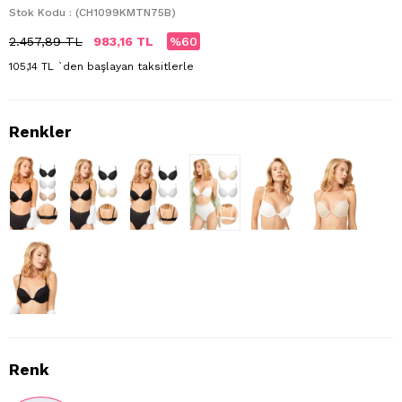
Stok Kodu
(CH1099KMTN75B)
2.457,89 TL
983,16 TL
60
105,14 TL
`den başlayan taksitlerle
Renk