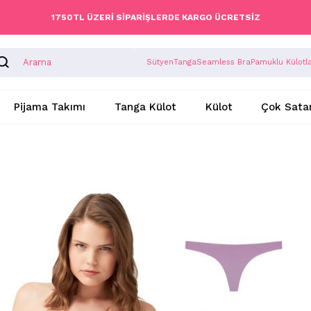
1750TL ÜZERİ SİPARİŞLERDE KARGO ÜCRETSİZ
Sütyen
Tanga
Seamless Bra
Pamuklu Külotl
Pijama Takımı
Tanga Külot
Külot
Çok Sata