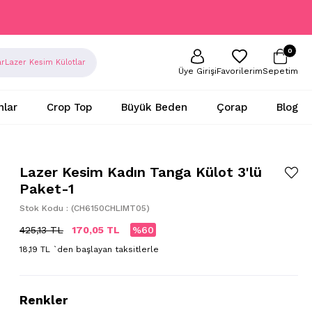
0
ar
Lazer Kesim Külotlar
Sepetim
Favorilerim
Üye Girişi
nlar
Crop Top
Büyük Beden
Çorap
Blog
Lazer Kesim Kadın Tanga Külot 3'lü
Paket-1
Stok Kodu
(CH6150CHLIMT05)
425,13 TL
170,05 TL
60
18,19 TL
`den başlayan taksitlerle