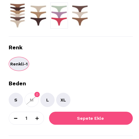
Renk
Renkli-1
Beden
S
M
L
XL