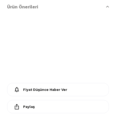
Ürün Önerileri
- Lekelerin çözücülerle giderilmesine izin verilmez
- Tamburlu kurutma yapılmaz.
Fiyat Düşünce Haber Ver
Paylaş