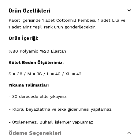
Ürün Özellikleri
Paket içerisinde 1 adet Cottonhill Pembesi, 1 adet Lila ve
1 adet Mint Yeşili renk ürün gönderilecektir.
Ürün İçeriği:
%80 Polyamid %20 Elastan
Külot Beden Ölçülerimiz:
S = 36 / M = 38 / L = 40 / XL = 42
Yıkama Talimatları
- 30 derecede elde yıkayınız
- Klorlu beyazlatma ve leke giderilmesi yapılamaz
- Ütülenemez. Buharlı işlemler yapılamaz
Ödeme Seçenekleri
- Kuru temizleme işlemine izin verilemez.