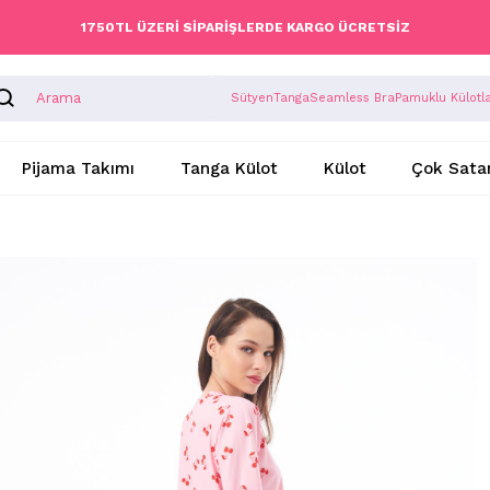
1750TL ÜZERİ SİPARİŞLERDE KARGO ÜCRETSİZ
Sütyen
Tanga
Seamless Bra
Pamuklu Külotl
Pijama Takımı
Tanga Külot
Külot
Çok Sata