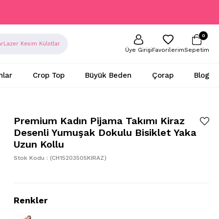
0
ar
Lazer Kesim Külotlar
Sepetim
Favorilerim
Üye Girişi
nlar
Crop Top
Büyük Beden
Çorap
Blog
Premium Kadın Pijama Takımı Kiraz
Desenli Yumuşak Dokulu Bisiklet Yaka
Uzun Kollu
Stok Kodu
(CH15203505KIRAZ)