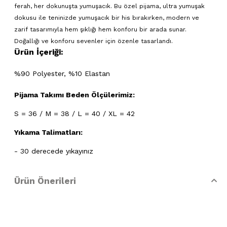
ferah, her dokunuşta yumuşacık. Bu özel pijama, ultra yumuşak
dokusu ile teninizde yumuşacık bir his bırakırken, modern ve
zarif tasarımıyla hem şıklığı hem konforu bir arada sunar.
Doğallığı ve konforu sevenler için özenle tasarlandı.
Ürün İçeriği:
%90 Polyester, %10 Elastan
Pijama Takımı Beden Ölçülerimiz:
S = 36 / M = 38 / L = 40 / XL = 42
Yıkama Talimatları:
- 30 derecede yıkayınız
- Klorlu beyazlatma ve leke giderilmesi yapılamaz
Ürün Önerileri
- Lekelerin çözücülerle giderilmesine izin verilmez
- Tamburlu kurutma yapınız.