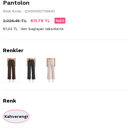
Pantolon
Stok Kodu
(CH30093705KH)
2,034.45 TL
813.78 TL
60
87,03 TL
`den başlayan taksitlerle
Renk
Kahverengi