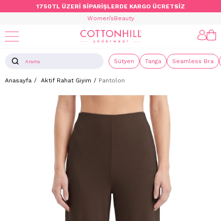
1750TL ÜZERİ SİPARİŞLERDE KARGO ÜCRETSİZ
Women’s
Beauty
Sütyen
Tanga
Seamless Bra
Anasayfa
Aktif Rahat Giyim
Pantolon