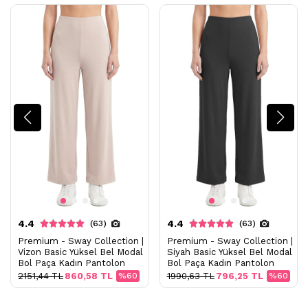
Modal kumaşta yüksek sıcaklık ve kurutma makinesi kullanımı;
yüzeyde tüylenme, yumuşaklık kaybı, elastan
deformasyonu, diz izi ve sarkmalara
neden olabilir.
4.4
4.4
(63)
(63)
Premium - Sway Collection |
Premium - Sway Collection |
Vizon Basic Yüksel Bel Modal
Siyah Basic Yüksel Bel Modal
Bol Paça Kadın Pantolon
Bol Paça Kadın Pantolon
2151,44 TL
860,58 TL
%60
1990,63 TL
796,25 TL
%60