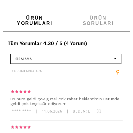
ÜRÜN
ÜRÜN
YORUMLARI
SORULARI
Tüm Yorumlar 4.30 / 5 (4 Yorum)
SIRALAMA
⚲
ürünüm geldi çok güzel çok rahat beklentimin üstünde
geldi çok teşekkür ediyorum
**** ****
|
11.06.2026
|
BEDEN: L
·