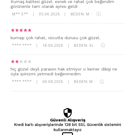
Kumaş kalitesi güzel. esnek ve rahat çok beğendim
görünenle tam olarak aynısı geldi
M** E**
|
05.06.2026
|
BEDEN: M
·
kumaşı çok rahat, vücutta durusu çok güzel.
**** ****
|
18.06.2026
|
BEDEN: XL
·
hiç güzel deyil parasını hak etmiyor o kemer dikişi ne
öyle ipinizmi yetmedi beğenmedim
**** ****
|
04.08.2026
|
BEDEN: M
·
Güvenli Alışveriş
Kredi kartı alışverişlerinde 128 bit SSL Güvenlik sistemini
kullanmaktayız