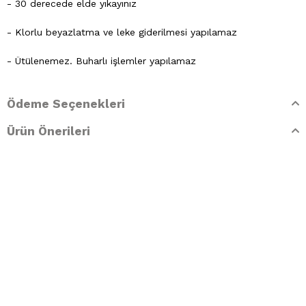
- 30 derecede elde yıkayınız
- Klorlu beyazlatma ve leke giderilmesi yapılamaz
- Ütülenemez. Buharlı işlemler yapılamaz
- Kuru temizleme işlemine izin verilemez.
Ödeme Seçenekleri
- Lekelerin çözücülerle giderilmesine izin verilmez
Ürün Önerileri
- Tamburlu kurutma yapılmaz.