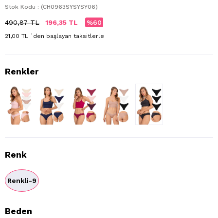
Stok Kodu
(CH0963SYSYSY06)
490,87 TL
196,35 TL
60
21,00 TL
`den başlayan taksitlerle
Renk
Renkli-9
Beden