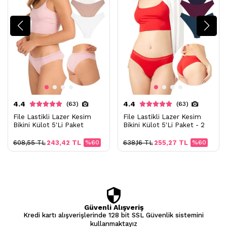
4.4
4.4
(63)
(63)
File Lastikli Lazer Kesim
File Lastikli Lazer Kesim
Bikini Külot 5'Li Paket
Bikini Külot 5'Li Paket - 2
608,55 TL
243,42 TL
%60
638,16 TL
255,27 TL
%60
Güvenli Alışveriş
Kredi kartı alışverişlerinde 128 bit SSL Güvenlik sistemini
kullanmaktayız