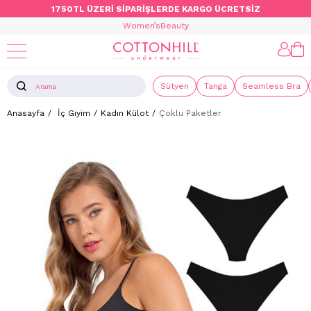
1750TL ÜZERİ SİPARİŞLERDE KARGO ÜCRETSİZ
Women’s
Beauty
Sütyen
Tanga
Seamless Bra
Anasayfa
İç Giyim
Kadın Külot
Çoklu Paketler