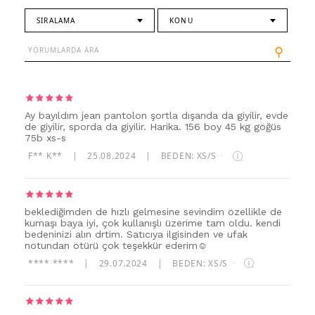
SIRALAMA
KONU
⚲
Ay bayıldım jean pantolon şortla dışarıda da giyilir, evde
de giyilir, sporda da giyilir. Harika. 156 boy 45 kg göğüs
75b xs-s
F** K**
|
25.08.2024
|
BEDEN: XS/S
·
beklediğimden de hızlı gelmesine sevindim özellikle de
kumaşı baya iyi, çok kullanışlı üzerime tam oldu. kendi
bedeninizi alın drtim. Satıcıya ilgisinden ve ufak
notundan ötürü çok teşekkür ederim☺
**** ****
|
29.07.2024
|
BEDEN: XS/S
·