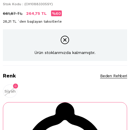
Stok Kodu
(CH10883305SY)
661,87 TL
264,75 TL
60
28,31 TL
`den başlayan taksitlerle
Ürün stoklarımızda kalmamıştır.
Renk
Beden Rehberi
Siyah