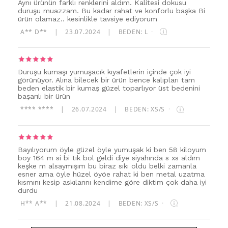
Aynı ürünün farklı renklerini aldım. Kalitesi dokusu
duruşu muazzam. Bu kadar rahat ve konforlu başka Bi
ürün olamaz.. kesinlikle tavsiye ediyorum
A** D**
|
23.07.2024
|
BEDEN: L
·
Duruşu kumaşı yumuşacık kıyafetlerin içinde çok iyi
görünüyor. Alına bilecek bir ürün bence kalıpları tam
beden elastik bir kumaş güzel toparlıyor üst bedenini
başarılı bir ürün
**** ****
|
26.07.2024
|
BEDEN: XS/S
·
Bayılıyorum öyle güzel öyle yumuşak ki ben 58 kiloyum
boy 164 m si bi tık bol geldi diye siyahında s xs aldım
keşke m alsaymışım bu biraz sıkı oldu belki zamanla
esner ama öyle hüzel öyöe rahat ki ben metal uzatma
kısmını kesip askılarını kendime göre diktim çok daha iyi
durdu
H** A**
|
21.08.2024
|
BEDEN: XS/S
·