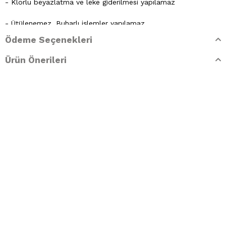
- Klorlu beyazlatma ve leke giderilmesi yapılamaz
- Ütülenemez. Buharlı işlemler yapılamaz
Ödeme Seçenekleri
- Kuru temizleme işlemine izin verilemez.
Ürün Önerileri
- Lekelerin çözücülerle giderilmesine izin verilmez
- Tamburlu kurutma yapılmaz.