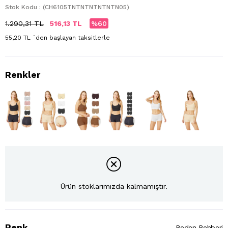
Stok Kodu
(CH6105TNTNTNTNTNTN05)
1.290,31 TL
516,13 TL
60
55,20 TL
`den başlayan taksitlerle
Ürün stoklarımızda kalmamıştır.
Renk
Beden Rehberi