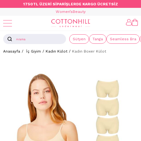
1750TL ÜZERİ SİPARİŞLERDE KARGO ÜCRETSİZ
Women’s
Beauty
Sütyen
Tanga
Seamless Bra
Anasayfa
İç Giyim
Kadın Külot
Kadın Boxer Külot