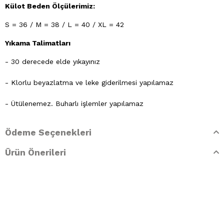
Külot Beden Ölçülerimiz:
S = 36 / M = 38 / L = 40 / XL = 42
Yıkama Talimatları
- 30 derecede elde yıkayınız
- Klorlu beyazlatma ve leke giderilmesi yapılamaz
- Ütülenemez. Buharlı işlemler yapılamaz
- Kuru temizleme işlemine izin verilemez.
Ödeme Seçenekleri
- Lekelerin çözücülerle giderilmesine izin verilmez
Ürün Önerileri
- Tamburlu kurutma yapılmaz.