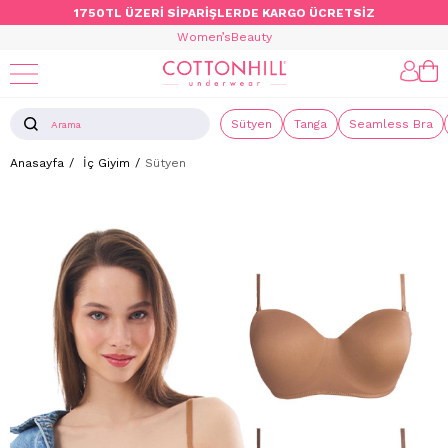
1750TL ÜZERİ SİPARİŞLERDE KARGO ÜCRETSİZ
Women’s
Beauty
Sütyen
Tanga
Seamless Bra
Anasayfa
İç Giyim
Sütyen