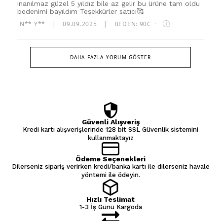
inanılmaz güzel 5 yıldız bile az gelir bu ürüne tam oldu
bedenimi bayıldım Teşekkürler satıcı🥰
N** Y**
|
09.09.2025
|
BEDEN: 90C
·
DAHA FAZLA YORUM GÖSTER
Güvenli Alışveriş
Kredi kartı alışverişlerinde 128 bit SSL Güvenlik sistemini
kullanmaktayız
Ödeme Seçenekleri
Dilerseniz sipariş verirken kredi/banka kartı ile dilerseniz havale
yöntemi ile ödeyin.
Hızlı Teslimat
1-3 İş Günü Kargoda