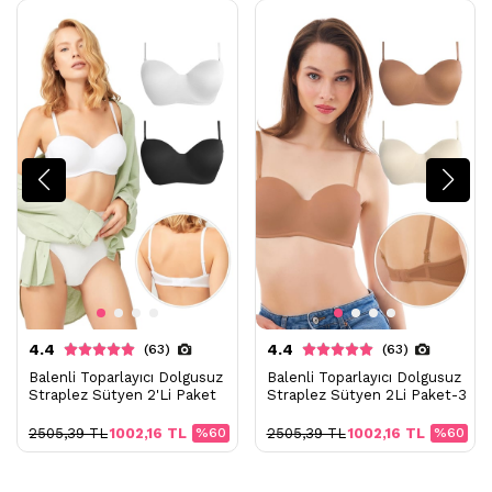
4.4
4.4
(63)
(63)
Balenli Toparlayıcı Dolgusuz
Balenli Toparlayıcı Dolgusuz
Straplez Sütyen 2'Li Paket
Straplez Sütyen 2Li Paket-3
2505,39 TL
1002,16 TL
%60
2505,39 TL
1002,16 TL
%60