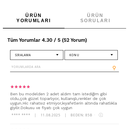
ÜRÜN
ÜRÜN
YORUMLARI
SORULARI
Tüm Yorumlar 4.30 / 5 (52 Yorum)
SIRALAMA
KONU
⚲
Ben bu modelden 2 adet aldım tam istediğim gibi
oldu,çok güzel toparlıyor, kullanışlı,renkler de çok
uygun.Hic rahatsız etmiyor,kıyafetlerin altında rahatlıkla
giyilir.Dokusu ve fiyatı çok uygun
**** ****
|
11.08.2025
|
BEDEN: 85B
·