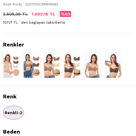
Stok Kodu
(CH1100CRMH95B)
2.505,39 TL
1.002,16 TL
60
107,17 TL
`den başlayan taksitlerle
Renk
Renkli-2
Beden