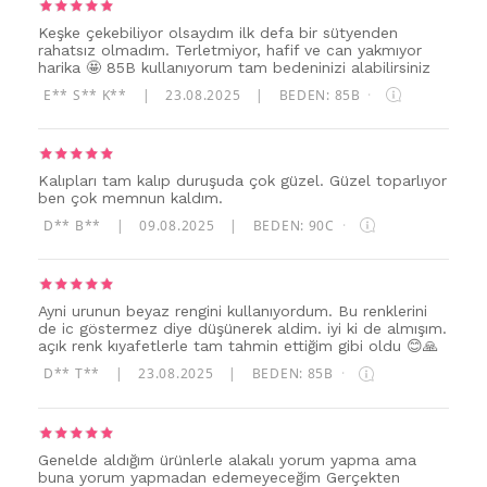
Keşke çekebiliyor olsaydım ilk defa bir sütyenden
rahatsız olmadım. Terletmiyor, hafif ve can yakmıyor
harika 🤩 85B kullanıyorum tam bedeninizi alabilirsiniz
E** S** K**
|
23.08.2025
|
BEDEN: 85B
·
Kalıpları tam kalıp duruşuda çok güzel. Güzel toparlıyor
ben çok memnun kaldım.
D** B**
|
09.08.2025
|
BEDEN: 90C
·
Ayni urunun beyaz rengini kullanıyordum. Bu renklerini
de ic göstermez diye düşünerek aldim. iyi ki de almışım.
açık renk kıyafetlerle tam tahmin ettiğim gibi oldu 😊🙏
D** T**
|
23.08.2025
|
BEDEN: 85B
·
Genelde aldığım ürünlerle alakalı yorum yapma ama
buna yorum yapmadan edemeyeceğim Gerçekten