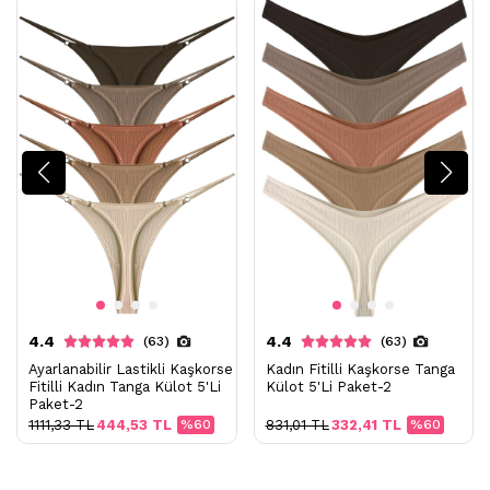
4.4
4.4
(63)
(63)
Ayarlanabilir Lastikli Kaşkorse
Kadın Fitilli Kaşkorse Tanga
Fitilli Kadın Tanga Külot 5'Li
Külot 5'Li Paket-2
Paket-2
1111,33 TL
444,53 TL
%60
831,01 TL
332,41 TL
%60