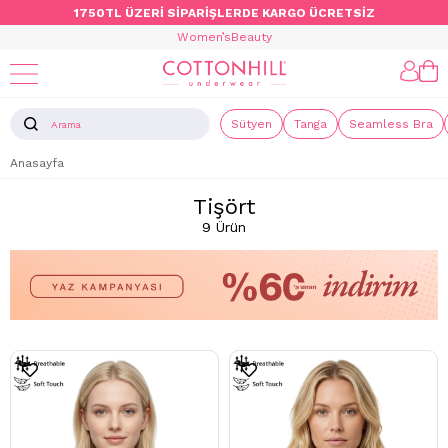
1750TL ÜZERİ SİPARİŞLERDE KARGO ÜCRETSİZ
Women’s
Beauty
Sütyen
Tanga
Seamless Bra
Anasayfa
Tişört
9 Ürün