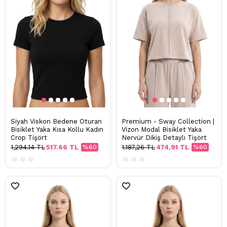
Siyah Viskon Bedene Oturan
Premium - Sway Collection |
Bisiklet Yaka Kısa Kollu Kadın
Vizon Modal Bisiklet Yaka
Crop Tişört
Nervür Dikiş Detaylı Tişört
1,294.14 TL
517.66 TL
%60
1.187,26 TL
474,91 TL
%60