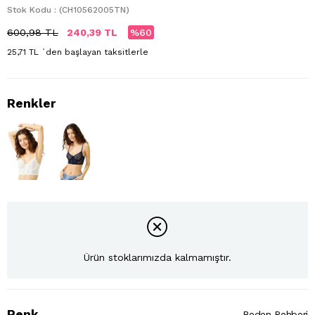
Stok Kodu
(CH10562005TN)
600,98 TL
240,39 TL
60
25,71 TL
`den başlayan taksitlerle
Ürün stoklarımızda kalmamıştır.
Renk
Beden Rehberi