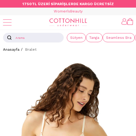
1750TL ÜZERİ SİPARİŞLERDE KARGO ÜCRETSİZ
Women’s
Beauty
Sütyen
Tanga
Seamless Bra
Anasayfa
Bralet