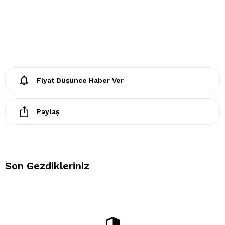
- 30 derecede elde yıkayınız
- Klorlu beyazlatma ve leke giderilmesi yapılamaz
- Ütülenemez. Buharlı işlemler yapılamaz
Fiyat Düşünce Haber Ver
- Kuru temizleme işlemine izin verilemez.
- Lekelerin çözücülerle giderilmesine izin verilmez
Paylaş
- Tamburlu kurutma yapılmaz.
Son Gezdikleriniz