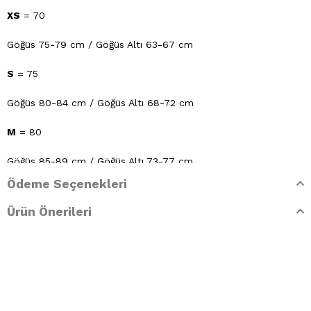
XS
= 70
Göğüs 75-79 cm / Göğüs Altı 63-67 cm
S
= 75
Göğüs 80-84 cm / Göğüs Altı 68-72 cm
M
= 80
Göğüs 85-89 cm / Göğüs Altı 73-77 cm
Ödeme Seçenekleri
L
= 85
Ürün Önerileri
Göğüs 90-94 cm / Göğüs Altı 78-82 cm
XL
= 90
Göğüs 95-99 cm / Göğüs Altı 83-87 cm
Yıkama Talimatları: