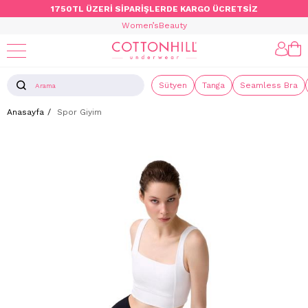
1750TL ÜZERİ SİPARİŞLERDE KARGO ÜCRETSİZ
Women’s
Beauty
Sütyen
Tanga
Seamless Bra
Anasayfa
Spor Giyim