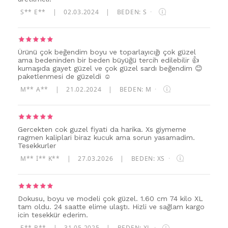
S** E**
|
02.03.2024
|
BEDEN: S
·
Ürünü çok beğendim boyu ve toparlayıcığı çok güzel
ama bedeninden bir beden büyüğü tercih edilebilir 👍
kumaşıda gayet güzel ve çok güzel sardı beğendim 😊
paketlenmesi de güzeldi ☺️
M** A**
|
21.02.2024
|
BEDEN: M
·
Gercekten cok guzel fiyati da harika. Xs giymeme
ragmen kaliplari biraz kucuk ama sorun yasamadim.
Tesekkurler
M** I** K**
|
27.03.2026
|
BEDEN: XS
·
Dokusu, boyu ve modeli çok güzel. 1.60 cm 74 kilo XL
tam oldu. 24 saatte elime ulaştı. Hizli ve sağlam kargo
icin tesekkür ederim.
E** B**
|
31.05.2025
|
BEDEN: XL
·