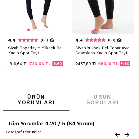
4.4
4.4
(63)
(63)
Siyah Toparlayıcı Yüksek Bel
Siyah Yüksek Bel Toparlayıcı
Kadın Spor Tayt
Seamless Kadın Spor Tayt
1816,64 TL
726,66 TL
%60
2457,89 TL
983,16 TL
%60
ÜRÜN
ÜRÜN
YORUMLARI
SORULARI
Tüm Yorumlar 4.20 / 5 (84 Yorum)
Fotoğraflı Yorumlar