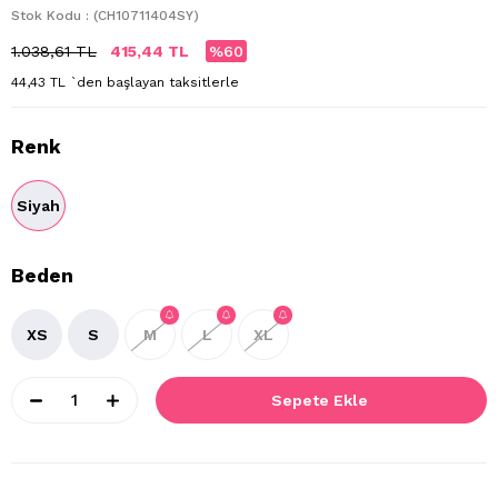
Stok Kodu
(CH10711404SY)
1.038,61 TL
415,44 TL
60
44,43 TL
`den başlayan taksitlerle
Renk
Siyah
Beden
XS
S
M
L
XL