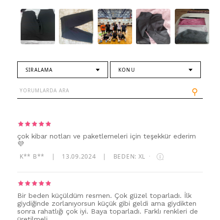
SIRALAMA
KONU
⚲
çok kibar notları ve paketlemeleri için teşekkür ederim
💜
K** B**
|
13.09.2024
|
BEDEN: XL
·
Bir beden küçüldüm resmen. Çok güzel toparladı. İlk
giydiğinde zorlanıyorsun küçük gibi geldi ama giydikten
sonra rahatlığı çok iyi. Baya toparladı. Farklı renkleri de
üretilmeli.