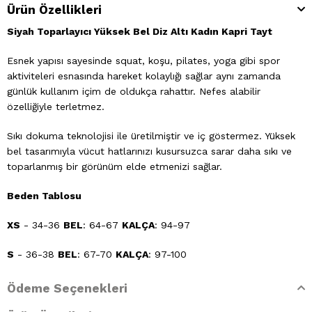
Ürün Özellikleri
Siyah Toparlayıcı Yüksek Bel Diz Altı Kadın Kapri Tayt
Esnek yapısı sayesinde squat, koşu, pilates, yoga gibi spor
aktiviteleri esnasında hareket kolaylığı sağlar aynı zamanda
günlük kullanım içim de oldukça rahattır. Nefes alabilir
özelliğiyle terletmez.
Sıkı dokuma teknolojisi ile üretilmiştir ve iç göstermez. Yüksek
bel tasarımıyla vücut hatlarınızı kusursuzca sarar daha sıkı ve
toparlanmış bir görünüm elde etmenizi sağlar.
Beden Tablosu
XS
- 34-36
BEL
: 64-67
KALÇA
: 94-97
S
- 36-38
BEL
: 67-70
KALÇA
: 97-100
M
- 38-40
BEL
: 70-75
KALÇA
: 100-105
Ödeme Seçenekleri