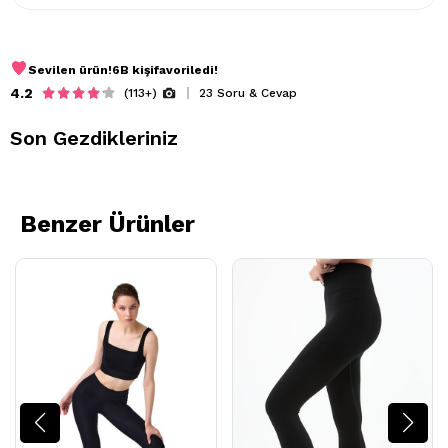
Sevilen ürün!
6B kişi
favoriledi!
4.2
(113+)
23 Soru & Cevap
Son Gezdikleriniz
Benzer Ürünler