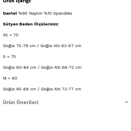
Ürün İçeriği:
Dantel
%90 Naylon %10 Spandeks
Sütyen Beden Ölçülerimiz:
XS = 70
Göğüs 75-79 cm / Göğüs Altı 63-67 cm
S = 75
Göğüs 80-84 cm / Göğüs Altı 68-72 cm
M = 80
Göğüs 85-89 cm / Göğüs Altı 73-77 cm
L = 85
Ürün Önerileri
Göğüs 90-94 cm / Göğüs Altı 78-82 cm
XL = 90