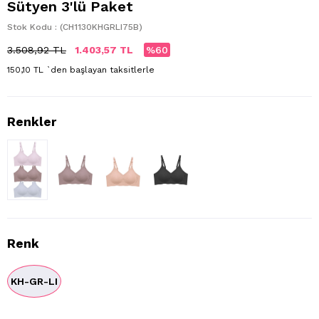
Sütyen 3'lü Paket
Stok Kodu
(CH1130KHGRLI75B)
3.508,92 TL
1.403,57 TL
60
150,10 TL
`den başlayan taksitlerle
Renk
KH-GR-LI