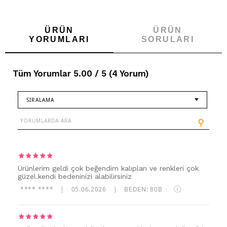
ÜRÜN
ÜRÜN
YORUMLARI
SORULARI
Tüm Yorumlar 5.00 / 5 (4 Yorum)
SIRALAMA
⚲
Ürünlerim geldi çok beğendim kalıpları ve renkleri çok
güzel.kendi bedeninizi alabilirsiniz
**** ****
|
05.06.2026
|
BEDEN: 80B
·