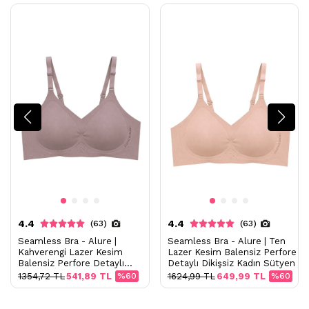
4.4
4.4
(63)
(63)
Seamless Bra - Alure |
Seamless Bra - Alure | Ten
Kahverengi Lazer Kesim
Lazer Kesim Balensiz Perfore
Balensiz Perfore Detaylı
Detaylı Dikişsiz Kadın Sütyen
Dikişsiz Kadın Sütyen
1354,72 TL
541,89 TL
%60
1624,99 TL
649,99 TL
%60