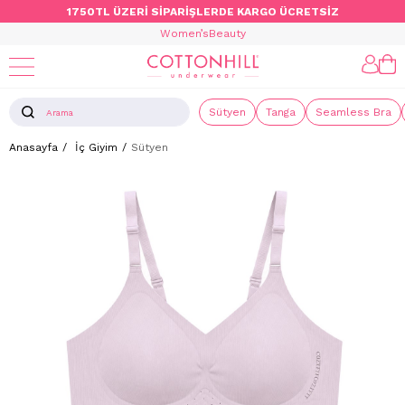
1750TL ÜZERİ SİPARİŞLERDE KARGO ÜCRETSİZ
Women’s
Beauty
Sütyen
Tanga
Seamless Bra
Anasayfa
İç Giyim
Sütyen