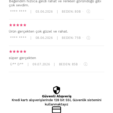
Beğendim hızlıca geldi rahat ve renkleri göründüğü gibi
çok sevdim.
**** ****
|
03.06.2026
|
BEDEN: 80B
·
Ürün gerçekten çok güzel ve rahat.
**** ****
|
08.06.2026
|
BEDEN: 75B
·
süper gerçekten
Ü** D**
|
09.07.2026
|
BEDEN: 85B
·
Güvenli Alışveriş
Kredi kartı alışverişlerinde 128 bit SSL Güvenlik sistemini
kullanmaktayız