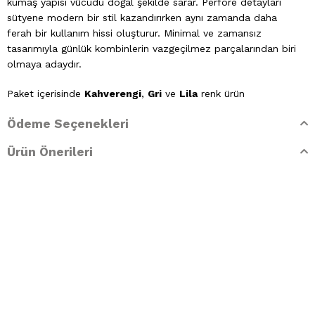
kumaş yapısı vücudu doğal şekilde sarar. Perfore detayları
sütyene modern bir stil kazandırırken aynı zamanda daha
ferah bir kullanım hissi oluşturur. Minimal ve zamansız
tasarımıyla günlük kombinlerin vazgeçilmez parçalarından biri
olmaya adaydır.
Paket içerisinde
Kahverengi
,
Gri
ve
Lila
renk ürün
bulunmaktadır.
Ödeme Seçenekleri
Kumaş Bilgisi:
%75 Polyamid, %25 Elastan
Ürün Önerileri
Bedenler:
75B, 80B, 85B, 90B
Yıkama Talimatları:
Elde yıkama yapılır. Çamaşır suyu kullanılmaz. Kurutma
makinesinde kurutulmaz. Ütülenmez. Kuru temizleme
yapılmaz.
Hijyen ve İade Koşulları:
Değişim bulunmamaktadır. İade işlemleri yalnızca ürünün
kullanılmamış, tekrar satılabilir durumda ve orijinal
ambalajında olması koşuluyla kabul edilmektedir. Ürünün,