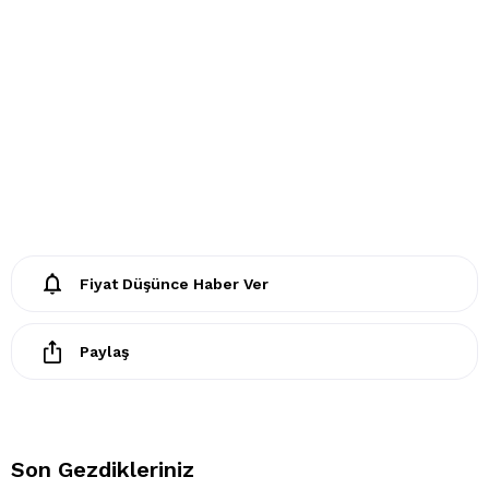
- Kuru temizleme işlemine izin verilemez.
- Lekelerin çözücülerle giderilmesine izin verilmez
- Tamburlu kurutma yapılmaz.
Fiyat Düşünce Haber Ver
Paylaş
Son Gezdikleriniz