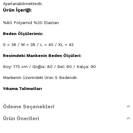
Ayarlanabilmektedir.
Ürün İçeriği:
%80 Polyamid %20 Elastan
Beden Ölçülerimiz:
S = 36 / M = 38 / L = 40 / XL = 42
Resimdeki Mankenin Beden Ölçüleri:
Boy: 175 cm / Göğüs: 80 / Bel: 60 / Kalça: 90
Mankenin Üzerindeki Ürün S Bedendir.
Yıkama Talimatları
- 30 derecede elde yıkayınız
Ödeme Seçenekleri
- Klorlu beyazlatma ve leke giderilmesi yapılamaz
Ürün Önerileri
- Ütülenemez. Buharlı işlemler yapılamaz