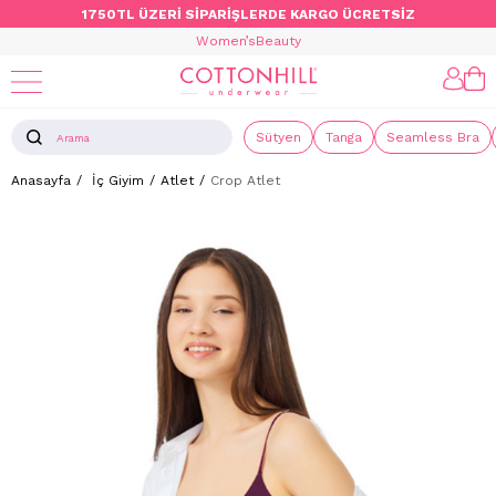
1750TL ÜZERİ SİPARİŞLERDE KARGO ÜCRETSİZ
Women’s
Beauty
Sütyen
Tanga
Seamless Bra
Anasayfa
İç Giyim
Atlet
Crop Atlet