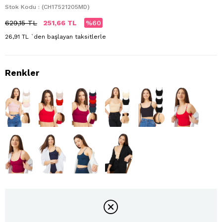
Stok Kodu
(CH17521205MD)
629,15 TL
251,66 TL
60
26,91 TL
`den başlayan taksitlerle