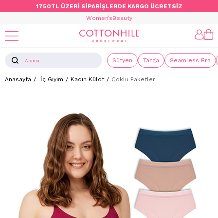
1750TL ÜZERİ SİPARİŞLERDE KARGO ÜCRETSİZ
Women’s
Beauty
Sütyen
Tanga
Seamless Bra
Anasayfa
İç Giyim
Kadın Külot
Çoklu Paketler