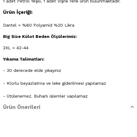
1 adet Petrol Yeşili, 1 adet Vişne renk ürün bulunmaktadır.
Ürün İçeriği:
Dantel = %80 Polyamid %20 Likra
Big Size Külot Beden Ölçülerimiz:
2XL = 42-44
Yıkama Talimatları:
- 30 derecede elde yıkayınız
- Klorlu beyazlatma ve leke giderilmesi yapılamaz
- Ütülenemez. Buharlı işlemler yapılamaz
Ürün Önerileri
- Kuru temizleme işlemine izin verilemez.
- Lekelerin çözücülerle giderilmesine izin verilmez
- Tamburlu kurutma yapılmaz.