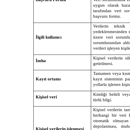
uygun olarak hazır
tarafından veri so
başvuru formu.
Verilerin tekni
yedeklenmesinden s
İlgili kullanıcı
üzere veri soruml
sorumlusundan aldığ
verileri işleyen kişile
Kişisel verilerin 
İmha
getirilmesi.
Tamamen veya kısme
Kayıt ortamı
kayıt sisteminin p
yollarla işlenen kişi
Kimliği belirli vey
Kişisel veri
türlü bilgi.
Kişisel verilerin 
herhangi bir veri 
otomatik olmayan 
depolanması, muha
Kişisel verilerin işlenmesi