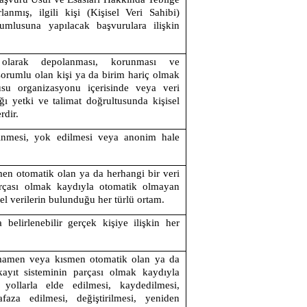
lanmış,
ilgili kişi (Kişisel Veri Sahibi)
rumlusuna yapılacak başvurulara ilişkin
k olarak depolanması, korunması ve
orumlu olan kişi ya da birim hariç olmak
usu organizasyonu içerisinde veya veri
ı yetki ve talimat doğrultusunda kişisel
rdir.
silinmesi, yok edilmesi veya anonim hale
n otomatik olan ya da herhangi bir veri
arçası olmak kaydıyla otomatik olmayan
sel verilerin bulunduğu her türlü ortam.
a belirlenebilir gerçek kişiye ilişkin her
tamamen veya kısmen otomatik olan ya da
kayıt sisteminin parçası olmak kaydıyla
yollarla elde edilmesi, kaydedilmesi,
faza edilmesi, değiştirilmesi, yeniden