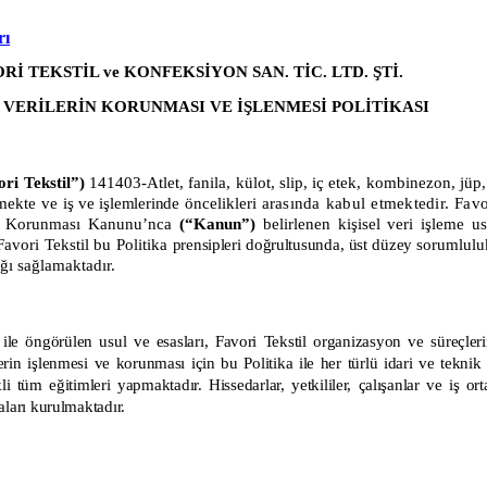
rı
Rİ TEKSTİL ve KONFEKSİYON SAN. TİC. LTD. ŞTİ.
L VERİLERİN KORUNMASI VE İŞLENMESİ POLİTİKASI
ri Tekstil
”)
141403-Atlet, fanila, külot, slip, iç etek, kombinezon, jüp,
rmekte ve
iş ve işlemlerinde
öncelikleri
arasında kabul etmektedir.
Favo
rin Korunması Kanunu’nca
(“Kanun”)
belirlenen kişisel veri işleme u
Favori Tekstil
bu Politika
prensipleri doğrultusunda, üst düzey
sorumluluk
ığı sağlamaktadır.
ile öngörülen usul ve esasları,
Favori Tekstil
organizasyon ve süreçlerin
lerin işlenmesi ve korunması için bu Politika ile her türlü idari ve teknik
kli tüm eğitimleri yapmaktadır. Hissedarlar, yetkililer, çalışanlar ve iş 
ları kurulmaktadır.