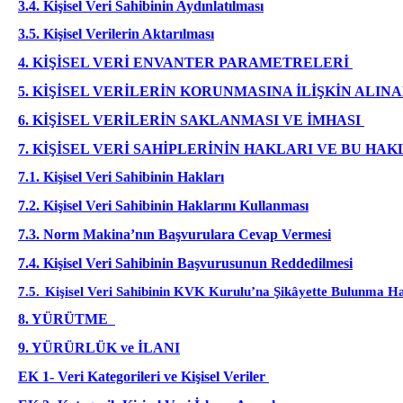
3.4. Kişisel Veri Sahibinin Aydınlatılması
3.5. Kişisel Verilerin Aktarılması
4.
KİŞİSEL VERİ ENVANTER PARAMETRELERİ
5. KİŞİSEL VERİLERİN KORUNMASINA İLİŞKİN ALI
6.
KİŞİSEL VERİLERİN SAKLANMASI VE İMHASI
7.
KİŞİSEL VERİ SAHİPLERİNİN HAKLARI VE BU HA
7.1. Kişisel Veri Sahibinin Hakları
7.2. Kişisel Veri Sahibinin Haklarını Kullanması
7.3. Norm Makina’nın Başvurulara Cevap Vermesi
7.4. Kişisel Veri Sahibinin Başvurusunun Reddedilmesi
7.5.
Kişisel Veri Sahibinin KVK Kurulu’na Şikâyette Bulunma H
8.
YÜRÜTME
9. YÜRÜRLÜK ve İLANI
EK 1- Veri Kategorileri ve Kişisel Veriler