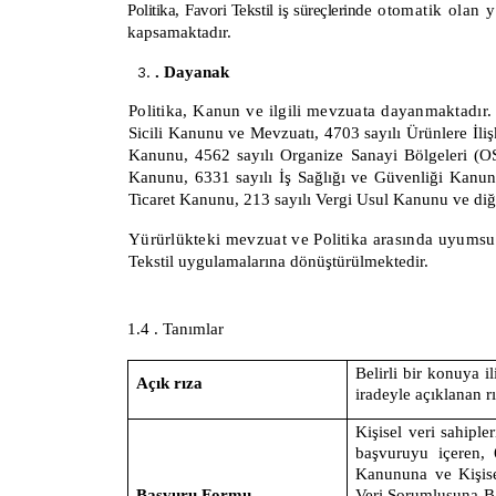
Politika,
Favori Tekstil
iş süreçlerinde
otomatik
olan
y
kapsamaktadır.
. Dayanak
Politika,
Kanun ve
ilgili
mevzuata dayanmaktadır.
Sicili Kanunu ve Mevzuatı, 4703 sayılı Ürünlere İl
Kanunu, 4562 sayılı Organize Sanayi Bölgeleri (O
Kanunu, 6331 sayılı İş Sağlığı ve Güvenliği Kanunu
Ticaret Kanunu, 213 sayılı Vergi Usul Kanunu ve diğe
Yürürlükteki
mevzuat
ve
Politika
arasında
uyumsu
Tekstil
uygulamalarına dönüştürülmektedir.
1.4 . Tanımlar
Belirli bir konuya i
Açık rıza
iradeyle açıklanan rı
Kişisel veri sahiple
başvuruyu içeren,
Kanununa ve Kişis
Başvuru Formu
Veri Sorumlusuna B