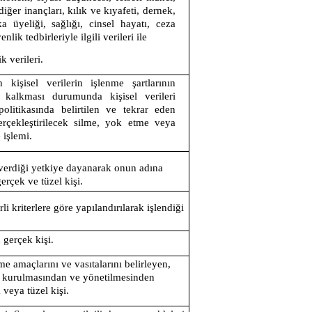
iğer inançları, kılık ve kıyafeti, dernek,
 üyeliği, sağlığı, cinsel hayatı, ceza
ik tedbirleriyle ilgili verileri ile
k verileri.
kişisel verilerin işlenme şartlarının
 kalkması durumunda kişisel verileri
litikasında belirtilen ve tekrar eden
gerçekleştirilecek silme, yok etme veya
 işlemi.
verdiği yetkiye dayanarak onun adına
gerçek ve tüzel kişi.
irli kriterlere göre yapılandırılarak işlendiği
n gerçek kişi.
eme amaçlarını ve vasıtalarını belirleyen,
in kurulmasından ve yönetilmesinden
veya tüzel kişi.