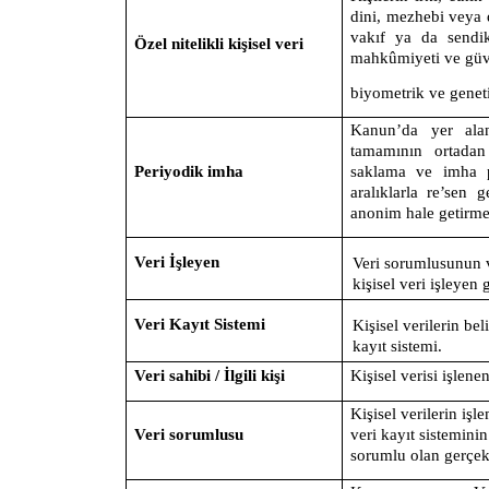
dini, mezhebi veya d
vakıf ya da sendika
Özel nitelikli kişisel veri
mahkûmiyeti ve güvenl
biyometrik ve geneti
Kanun’da yer alan 
tamamının ortadan
Periyodik imha
saklama ve imha po
aralıklarla re’sen 
anonim hale getirme
Veri İşleyen
Veri sorumlusunun 
kişisel veri işleyen 
Veri Kayıt Sistemi
Kişisel verilerin bel
kayıt sistemi.
Veri sahibi / İlgili kişi
Kişisel verisi işlene
Kişisel verilerin işl
Veri sorumlusu
veri kayıt sistemin
sorumlu olan gerçek 