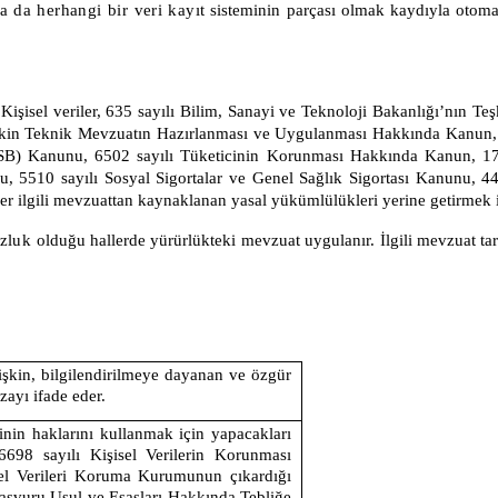
a
da
herhangi
bir
veri
kayıt
sisteminin parçası olmak kaydıyla otomati
Kişisel veriler, 635 sayılı Bilim, Sanayi ve Teknoloji Bakanlığı’nın T
işkin Teknik Mevzuatın Hazırlanması ve Uygulanması Hakkında Kanun, 1
SB) Kanunu, 6502 sayılı Tüketicinin Korunması Hakkında Kanun, 177
, 5510 sayılı Sosyal Sigortalar ve Genel Sağlık Sigortası Kanunu, 444
r ilgili mevzuattan kaynaklanan yasal yükümlülükleri yerine getirmek i
zluk
olduğu hallerde yürürlükteki mevzuat uygulanır. İlgili mevzuat ta
lişkin, bilgilendirilmeye dayanan ve özgür
zayı ifade eder.
rinin haklarını kullanmak için yapacakları
6698 sayılı Kişisel Verilerin Korunması
el Verileri Koruma Kurumunun çıkardığı
aşvuru Usul ve Esasları Hakkında Tebliğe