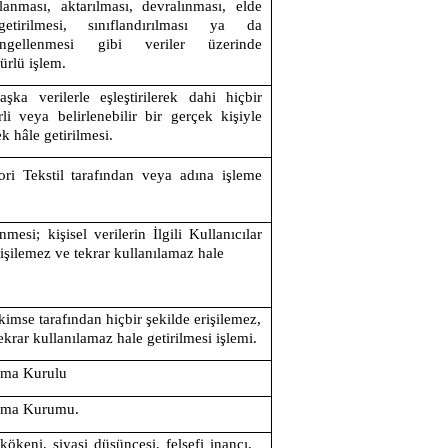
lanması, aktarılması, devralınması, elde
getirilmesi, sınıflandırılması ya da
engellenmesi gibi veriler üzerinde
türlü işlem.
başka verilerle eşleştirilerek dahi hiçbir
rli veya belirlenebilir bir gerçek kişiyle
k hâle getirilmesi.
ori Tekstil
tarafından veya adına işleme
inmesi; kişisel verilerin İlgili Kullanıcılar
erişilemez ve tekrar kullanılamaz hale
 kimse tarafından hiçbir şekilde erişilemez,
ekrar kullanılamaz hale getirilmesi işlemi.
ruma Kurulu
ruma Kurumu.
 kökeni, siyasi düşüncesi, felsefi inancı,