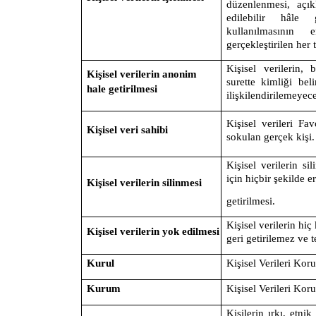
düzenlenmesi, açık
edilebilir hâle 
kullanılmasının 
gerçekleştirilen her 
Kişisel verilerin, 
Kişisel verilerin anonim
surette kimliği beli
hale getirilmesi
ilişkilendirilemeyece
Kişisel verileri
Fav
Kişisel veri sahibi
sokulan gerçek kişi.
Kişisel verilerin sil
için hiçbir şekilde 
Kişisel verilerin silinmesi
getirilmesi.
Kişisel verilerin hiç
Kişisel verilerin yok edilmesi
geri getirilemez ve t
Kurul
Kişisel Verileri Ko
Kurum
Kişisel Verileri Ko
Kişilerin ırkı, etnik