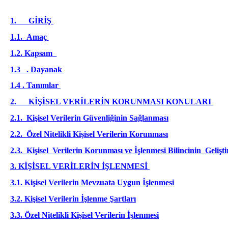
1.
GİRİŞ
1.1.
Amaç
1.2.
Kapsam
1.3
. Dayanak
1.4 . Tanımlar
2.
KİŞİSEL VERİLERİN KORUNMASI KONULARI
2.1.
Kişisel Verilerin Güvenliğinin Sağlanması
2.2.
Özel Nitelikli Kişisel Verilerin Korunması
2.3.
Kişisel
Verilerin Korunması
ve
İşlenmesi Bilincinin Gelişti
3. KİŞİSEL VERİLERİN İŞLENMESİ
3.1. Kişisel Verilerin Mevzuata Uygun İşlenmesi
3.2.
Kişisel Verilerin İşlenme Şartları
3.3. Özel Nitelikli Kişisel Verilerin İşlenmesi