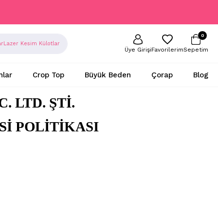
0
ar
Lazer Kesim Külotlar
Sepetim
Favorilerim
Üye Girişi
nlar
Crop Top
Büyük Beden
Çorap
Blog
 LTD. ŞTİ.
Sİ
POLİ
TİKASI