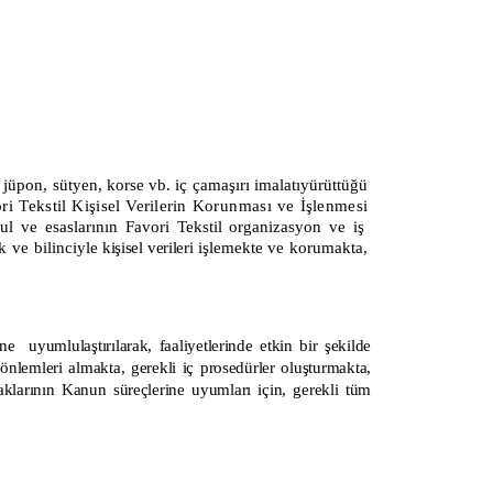
 jüpon, sütyen, korse vb. iç çamaşırı imalatı
yürüttüğü
ri Tekstil
Kişisel
Verilerin
Korunması
ve
İşlenmesi
sul ve esaslarının
Favori Tekstil
organizasyon ve iş
 ve bilinciyle
kişisel verileri
işlemekte ve korumakta,
e uyumlulaştırılarak, faaliyetlerinde etkin bir şekilde
 önlemleri almakta, gerekli iç prosedürler oluşturmakta,
ortaklarının Kanun süreçlerine uyumları için, gerekli tüm