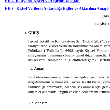
EK 2- Kategorik Kişisel Veri İşleme Amaçlar
EK 3 –Kişisel Verilerin Aktarıldığı Kişiler ve Aktarılma Amaçla
FAVO
KİŞİSE
GİRİŞ
Favori Tekstil ve Konfeksiyon San.Tic.Ltd.Şti.
(“
Favo
faaliyetlerde kişisel verilerin korunmasına önem ve
Politikası
(“Politika”),
6698 sayılı Kişisel Verile
süreçlerinin uyumuna yönelik temel düzenlemedir.
kişisel veri sahiplerini bilgilendirerek gerekli şeffafl
Amaç
Bu Politikanın amacı, Kanun ve ilgili diğer mevzuat 
uygulanmasını sağlamaktır.
Favori Tekstil
kişisel veri
farkındalığı arttırmakta, bilincin sağlanması için gere
önlemler alınmakta, uygun ve etkin denetim mekanizma
1.2.
Kapsam