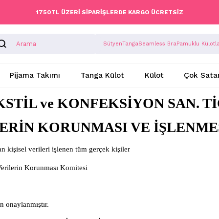
1750TL ÜZERİ SİPARİŞLERDE KARGO ÜCRETSİZ
Sütyen
Tanga
Seamless Bra
Pamuklu Külotl
Pijama Takımı
Tanga Külot
Külot
Çok Sata
STİL ve KONFEKSİYON SAN. TİC.
LERİN KORUNMASI VE İŞLENME
n kişisel verileri işlenen tüm gerçek kişiler
Verilerin Korunması Komitesi
n onaylanmıştır.