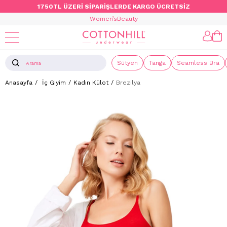
1750TL ÜZERİ SİPARİŞLERDE KARGO ÜCRETSİZ
Women’s
Beauty
Sütyen
Tanga
Seamless Bra
Anasayfa
İç Giyim
Kadın Külot
Brezilya