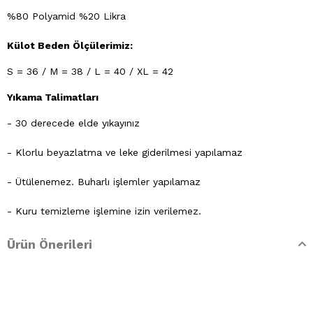
%80 Polyamid %20 Likra
Külot Beden Ölçülerimiz:
S = 36 / M = 38 / L = 40 / XL = 42
Yıkama Talimatları
- 30 derecede elde yıkayınız
- Klorlu beyazlatma ve leke giderilmesi yapılamaz
- Ütülenemez. Buharlı işlemler yapılamaz
- Kuru temizleme işlemine izin verilemez.
- Lekelerin çözücülerle giderilmesine izin verilmez
Ürün Önerileri
- Tamburlu kurutma yapılmaz.