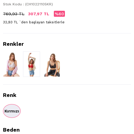
Stok Kodu
(CH10221105KR)
769,93 TL
307,97 TL
60
32,93 TL
`den başlayan taksitlerle
Renk
Kırmızı
Beden