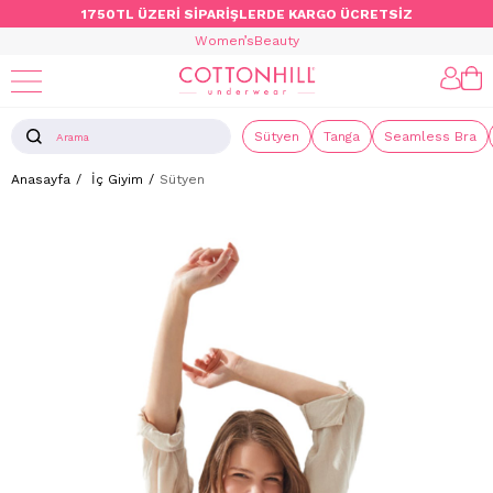
1750TL ÜZERİ SİPARİŞLERDE KARGO ÜCRETSİZ
Women’s
Beauty
Sütyen
Tanga
Seamless Bra
Anasayfa
İç Giyim
Sütyen