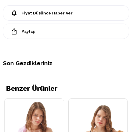
80, 85 ve 90 beden seçenekleriyle sunar. Tekli parça halinde
sunulan ürün; S, M, L ve XL bedenlerinde satın alınabilir.
Fiyat Düşünce Haber Ver
İnce yapısıyla her mevsim üstün konfor sunan sütyen modeli,
gün boyu rahat bir kullanım da sağlar. Ürünün formunu
koruyarak uzun ömürlü olmasını sağlamak içinse 30 derecede
Paylaş
elde yıkanması önerilir.
Ürün İçeriği:
%80 Polyamid %20 Elastan
Son Gezdikleriniz
Sütyen Beden Ölçülerimiz:
XS = 70
Göğüs 75-79 cm / Göğüs Altı 63-67 cm
Benzer Ürünler
S = 75
Göğüs 80-84 cm / Göğüs Altı 68-72 cm
M = 80