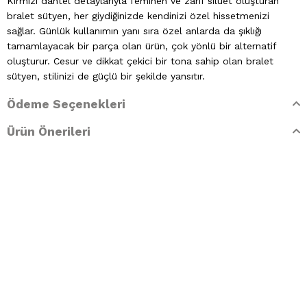
Kırmızı dantel detaylarıyla feminen ve zarif siluet oluşturan
bralet sütyen, her giydiğinizde kendinizi özel hissetmenizi
sağlar. Günlük kullanımın yanı sıra özel anlarda da şıklığı
tamamlayacak bir parça olan ürün, çok yönlü bir alternatif
oluşturur. Cesur ve dikkat çekici bir tona sahip olan bralet
sütyen, stilinizi de güçlü bir şekilde yansıtır.
Ödeme Seçenekleri
Ayarlanabilir lastiklere sahip olan model, elastik yapısıyla gün
boyu özgürce hareket etmenize olanak tanır. Bu kapsamda
Ürün Önerileri
bedene göre ayarlanabilen askıları düşme ve vücudu sıkma
gibi olumsuz durumları engeller. Ayrıca üç kopça sistemiyle
tasarlanan bralet sütyen, ekstra destek mekanizması sağlar.
Ürün, dolgusuz ve desteksiz yapıda olmasına rağmen vücut
hatlarıyla dengeli bir görünüm oluşturur. Bu doğrultuda doğal
göğüs duruşunu destekleyen tasarımıyla her an özgür ve zarif
hissettirir. Sahip olduğu bu yönüyle gömlek, hırka ve dekolteli
bluz gibi çeşitli üst giyim kıyafetleriyle kombinlenmesi
mümkündür.
Cottonhill, kırmızı dantelli balenli bralet sütyen modelini 75,