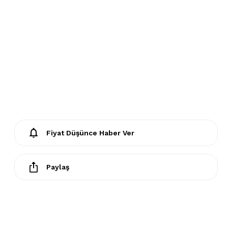
- Lekelerin çözücülerle giderilmesine izin verilmez
- Tamburlu kurutma yapılmaz.
Fiyat Düşünce Haber Ver
Paylaş