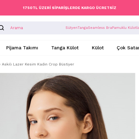
1750TL ÜZERİ SİPARİŞLERDE KARGO ÜCRETSİZ
Sütyen
Tanga
Seamless Bra
Pamuklu Külotl
Pijama Takımı
Tanga Külot
Külot
Çok Sata
e Askılı Lazer Kesim Kadın Crop Büstiyer