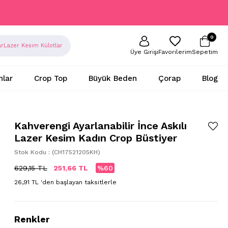
0
ar
Lazer Kesim Külotlar
Sepetim
Favorilerim
Üye Girişi
nlar
Crop Top
Büyük Beden
Çorap
Blog
Kahverengi Ayarlanabilir İnce Askılı
Lazer Kesim Kadın Crop Büstiyer
Stok Kodu
(CH17521205KH)
629,15 TL
251,66 TL
60
26,91 TL
'den başlayan taksitlerle