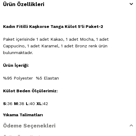
Ürün Özellikleri
Kadın Fitilli Kaşkorse Tanga Külot 5'li Paket-2
Paket içerisinde 1 adet Kakao, 1 adet Mocha, 1 adet
Cappucino, 1 adet Karamel, 1 adet Bronz renk ürün
bulunmaktadır.
Ürün İçeriği:
%95 Polyester %5 Elastan
Külot Beden Ölçülerimiz:
S
:36
M
:38
L
:40
XL
:42
Yıkama Talimatları
Ödeme Seçenekleri
- 30 derecede elde yıkayınız