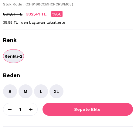
Stok Kodu
(CH6168CCMHCPCRWM05)
831,01 TL
332,41 TL
60
35,55 TL
`den başlayan taksitlerle
Renk
Renkli-2
Beden
S
M
L
XL