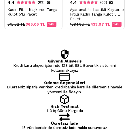
4.4
4.4
(63)
(63)
Kadın Fitilli Kaşkorse Tanga
Ayarlanabilir Lastikli Kaşkorse
Külot 5'Li Paket
Fitilli Kadın Tanga Külot 5'Li
Paket
912,62 TL
365,05 TL
%60
1084,92 TL
433,97 TL
%60
Güvenli Alışveriş
Kredi kartı alışverişlerinde 128 bit SSL Güvenlik sistemini
kullanmaktayız
Ödeme Seçenekleri
Dilerseniz sipariş verirken kredi/banka kartı ile dilerseniz havale
yöntemi ile ödeyin.
Hızlı Teslimat
1-3 İş Günü Kargoda
Ücretsiz İade
15 gün içerisinde ücretsiz iade hakkı sunuyoruz