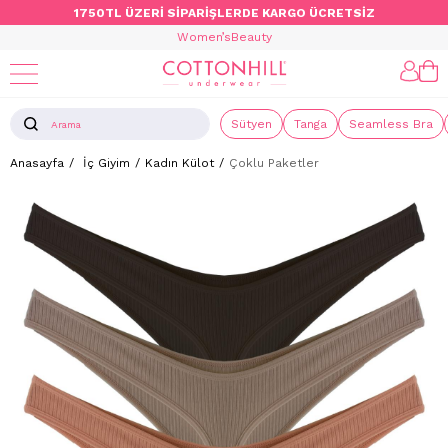
1750TL ÜZERİ SİPARİŞLERDE KARGO ÜCRETSİZ
Women’s
Beauty
Sütyen
Tanga
Seamless Bra
Anasayfa
İç Giyim
Kadın Külot
Çoklu Paketler