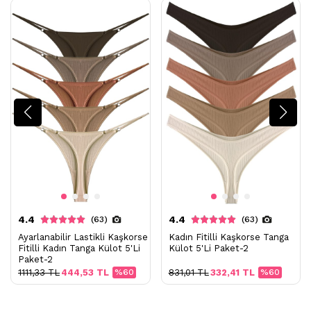
4.4
4.4
(63)
(63)
Ayarlanabilir Lastikli Kaşkorse
Kadın Fitilli Kaşkorse Tanga
Fitilli Kadın Tanga Külot 5'Li
Külot 5'Li Paket-2
Paket-2
1111,33 TL
444,53 TL
%60
831,01 TL
332,41 TL
%60