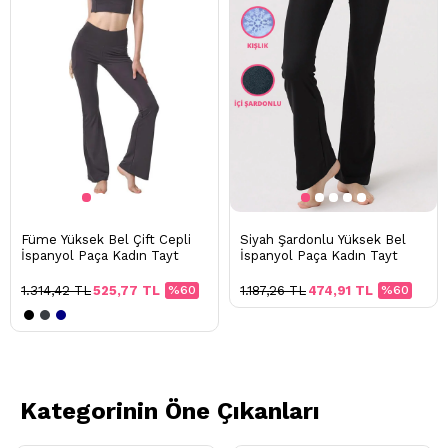
Füme Yüksek Bel Çift Cepli
Siyah Şardonlu Yüksek Bel
İspanyol Paça Kadın Tayt
İspanyol Paça Kadın Tayt
1.314,42 TL
525,77 TL
%60
1.187,26 TL
474,91 TL
%60
Kategorinin Öne Çıkanları