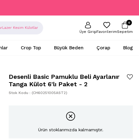
0
ar
Lazer Kesim Külotlar
Sepetim
Favorilerim
Üye Girişi
nlar
Crop Top
Büyük Beden
Çorap
Blog
Desenli Basic Pamuklu Beli Ayarlanır
Tanga Külot 6'lı Paket - 2
Stok Kodu
(CH60251005AST2)
Ürün stoklarımızda kalmamıştır.