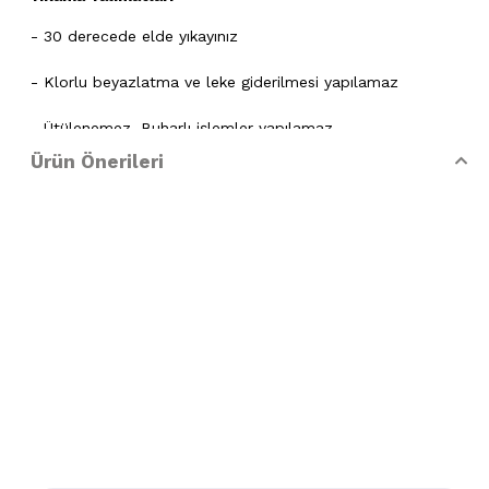
- 30 derecede elde yıkayınız
- Klorlu beyazlatma ve leke giderilmesi yapılamaz
- Ütülenemez. Buharlı işlemler yapılamaz
Ürün Önerileri
- Kuru temizleme işlemine izin verilemez.
- Lekelerin çözücülerle giderilmesine izin verilmez
- Tamburlu kurutma yapılmaz.