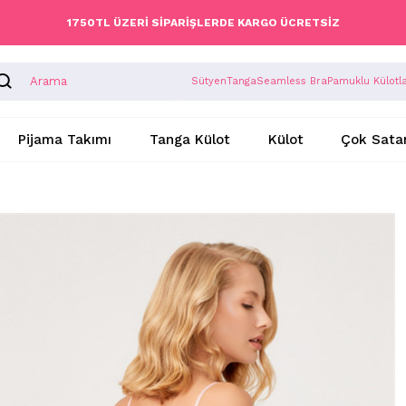
1750TL ÜZERİ SİPARİŞLERDE KARGO ÜCRETSİZ
Sütyen
Tanga
Seamless Bra
Pamuklu Külotl
Pijama Takımı
Tanga Külot
Külot
Çok Sata