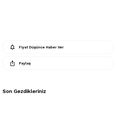
- Lekelerin çözücülerle giderilmesine izin verilmez
- Tamburlu kurutma yapılmaz.
Fiyat Düşünce Haber Ver
Paylaş
Son Gezdikleriniz