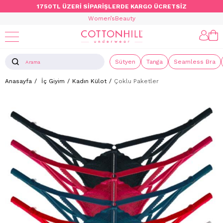
1750TL ÜZERİ SİPARİŞLERDE KARGO ÜCRETSİZ
Women’s
Beauty
Sütyen
Tanga
Seamless Bra
Anasayfa
İç Giyim
Kadın Külot
Çoklu Paketler