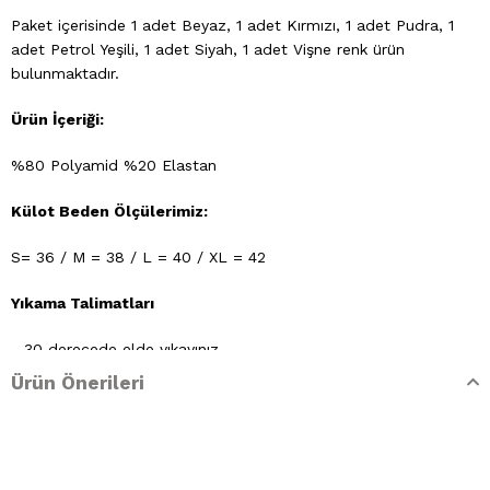
Paket içerisinde 1 adet Beyaz, 1 adet Kırmızı, 1 adet Pudra, 1
adet Petrol Yeşili, 1 adet Siyah, 1 adet Vişne renk ürün
bulunmaktadır.
Ürün İçeriği:
%80 Polyamid %20 Elastan
Külot Beden Ölçülerimiz:
S= 36 / M = 38 / L = 40 / XL = 42
Yıkama Talimatları
- 30 derecede elde yıkayınız
Ürün Önerileri
- Klorlu beyazlatma ve leke giderilmesi yapılamaz
- Ütülenemez. Buharlı işlemler yapılamaz
- Kuru temizleme işlemine izin verilemez.