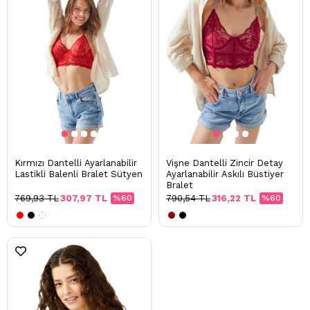
Kırmızı Dantelli Ayarlanabilir
Vişne Dantelli Zincir Detay
Lastikli Balenli Bralet Sütyen
Ayarlanabilir Askılı Büstiyer
Bralet
769,93 TL
307,97 TL
%60
790,54 TL
316,22 TL
%60