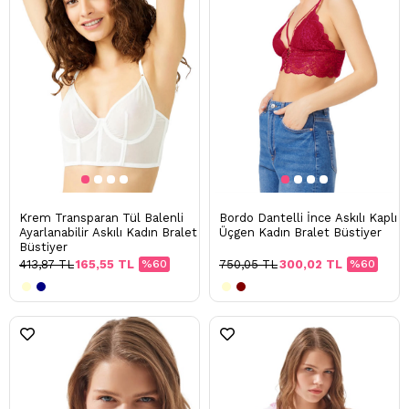
Krem Transparan Tül Balenli
Bordo Dantelli İnce Askılı Kaplı
Ayarlanabilir Askılı Kadın Bralet
Üçgen Kadın Bralet Büstiyer
Büstiyer
413,87 TL
165,55 TL
%60
750,05 TL
300,02 TL
%60