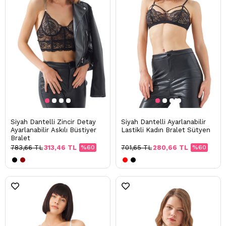
Siyah Dantelli Zincir Detay
Siyah Dantelli Ayarlanabilir
Ayarlanabilir Askılı Büstiyer
Lastikli Kadın Bralet Sütyen
Bralet
783,66 TL
313,46 TL
%60
701,65 TL
280,66 TL
%60