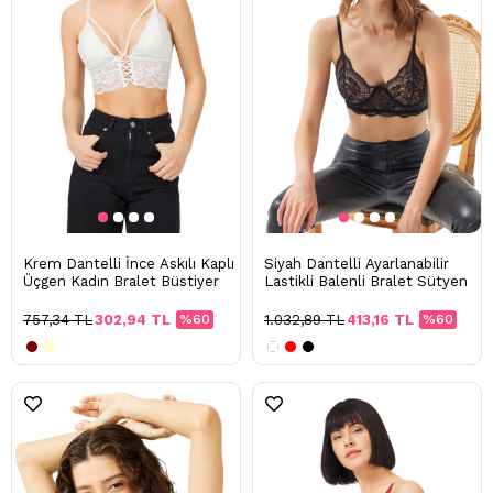
Krem Dantelli İnce Askılı Kaplı
Siyah Dantelli Ayarlanabilir
Üçgen Kadın Bralet Büstiyer
Lastikli Balenli Bralet Sütyen
757,34 TL
302,94 TL
%60
1.032,89 TL
413,16 TL
%60