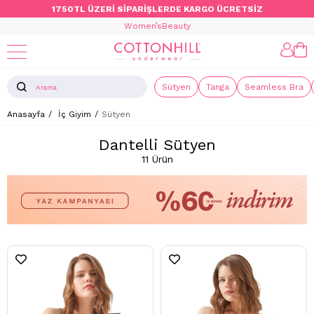
1750TL ÜZERİ SİPARİŞLERDE KARGO ÜCRETSİZ
Women’s
Beauty
Sütyen
Tanga
Seamless Bra
Anasayfa
İç Giyim
Sütyen
Dantelli Sütyen
11 Ürün