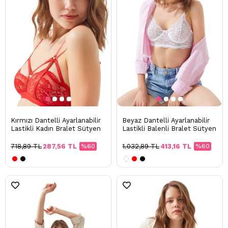
Kırmızı Dantelli Ayarlanabilir
Beyaz Dantelli Ayarlanabilir
Lastikli Kadın Bralet Sütyen
Lastikli Balenli Bralet Sütyen
718,89 TL
287,56 TL
%60
1.032,89 TL
413,16 TL
%60