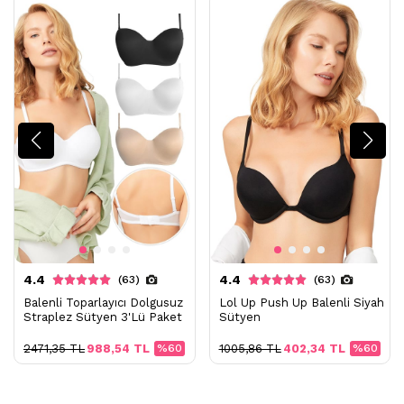
4.4
4.4
(63)
(63)
Balenli Toparlayıcı Dolgusuz
Lol Up Push Up Balenli Siyah
Straplez Sütyen 3'Lü Paket
Sütyen
2471,35 TL
988,54 TL
%60
1005,86 TL
402,34 TL
%60