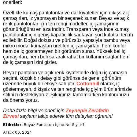
önerileri:
Özellikle kumaş pantolonlar ve dar kıyafetler için dikişsiz iç
çamaşırları, iz yapmayan bir seçenek sunar. Beyaz ve açık
renk pantolonlar için ten rengi modeller, iç çamaşırının
görünürlüğünü en aza indirir. Transparan veya ince kumaş
pantolonlar için geniş kapatıcılık sağlayan şort külotlar tercih
edilebilir.
Doğal dokusu ve pürüzsüz yapısıyla bambu veya
mikro modal kumaştan üretilen iç çamaşırları, hem konfor
hem de iç göstermeyen bir görünüm sunar. Yüksek bel iç
çamaşırları, hem beli sararak rahat bir kullanım sağlar hem
de iç çamaşırı izini gizler.
Beyaz pantolon ve açık renk kıyafetlerle doğru iç çamaşırı
seçimi, küçük bir detay gibi görünse de genel görünüm
üzerinde büyük bir etkiye sahiptir.
Cottonhill
olarak, iç
göstermeyen, dikişsiz ve ten renginde iç giyim ürünlerimizle
stilinizi destekliyoruz. Şıklığınızı tamamlarken konforunuzu
da önemsiyoruz.
Daha fazla bilgi ve öneri için
Zeyneple Zerafetin
Zirvesi
sayfamı takip ederek tüm detayları öğrenin!
Etiketler:
Beyaz Pantolon İçine Ne Giyilir?
Aralık 06, 2024