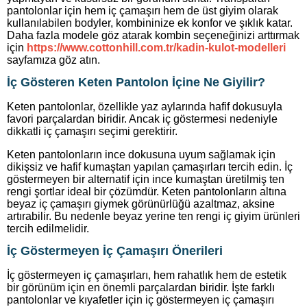
pantolonlar için hem iç çamaşırı hem de üst giyim olarak
kullanılabilen bodyler, kombininize ek konfor ve şıklık katar.
Daha fazla modele göz atarak kombin seçeneğinizi arttırmak
için
https://www.cottonhill.com.tr/kadin-kulot-modelleri
sayfamıza göz atın.
İç Gösteren Keten Pantolon İçine Ne Giyilir?
Keten pantolonlar, özellikle yaz aylarında hafif dokusuyla
favori parçalardan biridir. Ancak iç göstermesi nedeniyle
dikkatli iç çamaşırı seçimi gerektirir.
Keten pantolonların ince dokusuna uyum sağlamak için
dikişsiz ve hafif kumaştan yapılan çamaşırları tercih edin. İç
göstermeyen bir alternatif için ince kumaştan üretilmiş ten
rengi şortlar ideal bir çözümdür. Keten pantolonların altına
beyaz iç çamaşırı giymek görünürlüğü azaltmaz, aksine
artırabilir. Bu nedenle beyaz yerine ten rengi iç giyim ürünleri
tercih edilmelidir.
İç Göstermeyen İç Çamaşırı Önerileri
İç göstermeyen iç çamaşırları, hem rahatlık hem de estetik
bir görünüm için en önemli parçalardan biridir. İşte farklı
pantolonlar ve kıyafetler için iç göstermeyen iç çamaşırı