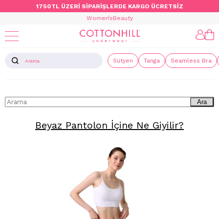
1750TL ÜZERİ SİPARİŞLERDE KARGO ÜCRETSİZ
Women’s
Beauty
Sütyen
Tanga
Seamless Bra
Ara
Beyaz Pantolon İçine Ne Giyilir?