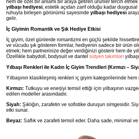
hem de özel bir anlamı bir araya getiren ürünler tercih etmek h
yılbaşı hediyesi
, estetik açıdan zarif olduğu kadar duygusal 
ruhuyla birleşen görünümü sayesinde
yılbaşı hediyesi
arayan
gelir.
İç Giyimin Romantik ve Şık Hediye Etkisi
İç giyim, özel günlerde romantizmi en güçlü şekilde hissettire
ve vücudu şık gösteren formlar, hediyenin sadece bir ürün o
etmek; hem partnerinize değer verdiğinizi gösterir hem de yıl
Özellikle babydoll, bodysuit ve dantel
sütyen takımları
yılbaşı
Yılbaşı Renkleri ile Kadın İç Giyim Trendleri (Kırmızı – Si
Yılbaşının klasikleşmiş renkleri iç giyim kategorilerinde he
Kırmızı:
Tutkuyu ve enerjiyi temsil ettiği için yılbaşının vazg
edilen modeller arasındadır.
Siyah:
Şıklığın, zarafetin ve sofistike duruşun simgesidir. Si
etki sunar.
Beyaz:
Saflık ve zarafeti temsil eder. Daha sade, minimal ve mo