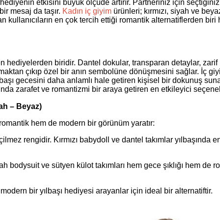
ediyenin etkisini büyük ölçüde artırır. Partneriniz için seçtiğini
bir mesaj da taşır.
Kadın iç giyim
ürünleri; kırmızı, siyah ve beya
 kullanıcıların en çok tercih ettiği romantik alternatiflerden biri
n hediyelerden biridir. Dantel dokular, transparan detaylar, zarif
lmaktan çıkıp özel bir anın sembolüne dönüşmesini sağlar. İç gi
başı gecesini daha anlamlı hale getiren kişisel bir dokunuş suna
nda zarafet ve romantizmi bir araya getiren en etkileyici seçenek
yah – Beyaz)
m romantik hem de modern bir görünüm yaratır:
eçilmez rengidir. Kırmızı babydoll ve dantel takımlar yılbaşında e
yah bodysuit ve sütyen külot takımları hem gece şıklığı hem de ro
dern bir yılbaşı hediyesi arayanlar için ideal bir alternatiftir.