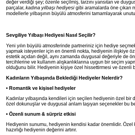
değer verdiği şey; özenle seçilmiş, tarzını yansıtan ve duygus
parçalar,
kadına yılbaşı hediyesi
gibi aramalarda öne çıkan mo
modellerle yılbaşının büyülü atmosferini tamamlayarak unu
Sevgiliye Yılbaşı Hediyesi Nasıl Seçilir?
Yeni yılın büyülü atmosferinde partneriniz için hediye seçmek
yapmak isteyenler için en önemli nokta, hediyenin ilişkiye ö
estetik açıdan değil, aynı zamanda duygusal değeriyle de öne 
tercihlerine ve kullanım alışkanlıklarına uygun bir seçim yap
olduğunu bilir. Hediyenin kişiye özel hissettirmesi ve özenli 
Kadınların Yılbaşında Beklediği Hediyeler Nelerdir?
• Romantik ve kişisel hediyeler
Kadınlar yılbaşında kendileri için seçilen hediyenin özel bi
özel dokunuşlar ve duygusal anlam taşıyan seçenekler bu bekl
• Özenli sunum & sürpriz etkisi
Hediyenin sunumu, hediyenin kendisi kadar önemlidir. Özel ku
hazırlığı hediyenin değerini artırır.