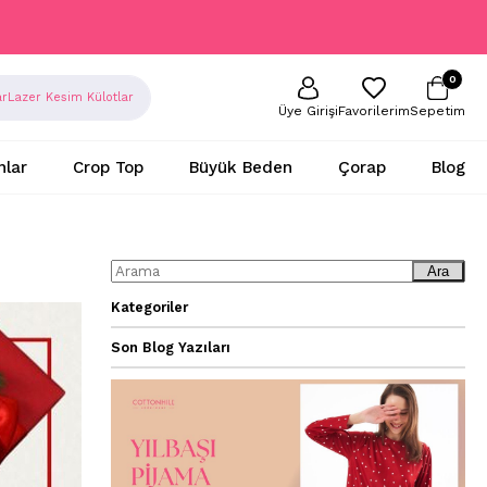
0
ar
Lazer Kesim Külotlar
Sepetim
Favorilerim
Üye Girişi
nlar
Crop Top
Büyük Beden
Çorap
Blog
Ara
Kategoriler
Son Blog Yazıları