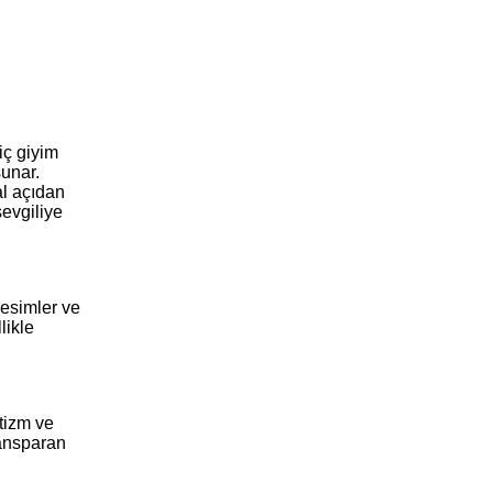
iç giyim
sunar.
al açıdan
sevgiliye
 kesimler ve
likle
ntizm ve
ransparan