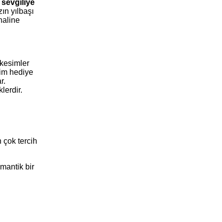
z
sevgiliye
zın yılbaşı
 haline
 kesimler
yim hediye
r.
lerdir.
n çok tercih
mantik bir