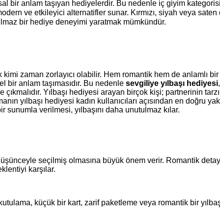
al bir anlam taşıyan hediyelerdir. Bu nedenle iç giyim kategorisi
dern ve etkileyici alternatifler sunar. Kırmızı, siyah veya saten
tulmaz bir hediye deneyimi yaratmak mümkündür.
 kimi zaman zorlayıcı olabilir. Hem romantik hem de anlamlı bir 
zel bir anlam taşımasıdır. Bu nedenle
sevgiliye yılbaşı hediyesi
çıkmalıdır. Yılbaşı hediyesi arayan birçok kişi; partnerinin tarz
manın yılbaşı hediyesi kadın kullanıcıları açısından en doğru ya
bir sunumla verilmesi, yılbaşını daha unutulmaz kılar.
r düşünceyle seçilmiş olmasına büyük önem verir. Romantik detayl
entiyi karşılar.
tulama, küçük bir kart, zarif paketleme veya romantik bir yılba