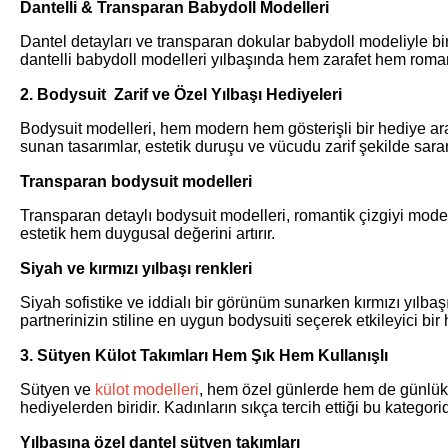
Dantelli & Transparan Babydoll Modelleri
Dantel detayları ve transparan dokular babydoll modeliyle bir
dantelli babydoll modelleri yılbaşında hem zarafet hem roman
2. Bodysuit Zarif ve Özel Yılbaşı Hediyeleri
Bodysuit modelleri, hem modern hem gösterişli bir hediye araya
sunan tasarımlar, estetik duruşu ve vücudu zarif şekilde saran
Transparan bodysuit modelleri
Transparan detaylı bodysuit modelleri, romantik çizgiyi modern
estetik hem duygusal değerini artırır.
Siyah ve kırmızı yılbaşı renkleri
Siyah sofistike ve iddialı bir görünüm sunarken kırmızı yılbaş
partnerinizin stiline en uygun bodysuiti seçerek etkileyici bir 
3. Sütyen Külot Takımları Hem Şık Hem Kullanışlı
Sütyen ve
külot modelleri
, hem özel günlerde hem de günlük k
hediyelerden biridir. Kadınların sıkça tercih ettiği bu katego
Yılbaşına özel dantel sütyen takımları