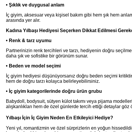
• Şıklık ve duygusal anlam
İç giyim, aksesuar veya kişisel bakım gibi hem şık hem anlam
arasında yer alır.
Kadına Yılbaşı Hediyesi Seçerken Dikkat Edilmesi Gerek
• Renk & tarz uyumu
Partnerinizin renk tercihleri ve tarzı, hediyenin doğru seçilmes
daha şık ve sofistike bir görünüm sunar.
• Beden ve model seçimi
İç giyim hediyesi düşünüyorsanız doğru beden seçimi kritikti
hem de doğru tarzı kolayca belirleyebilirsiniz.
• İç giyim kategorilerinde doğru ürün grubu
Babydoll, bodysuit, sütyen külot takımı veya pijama modelle
alışkanlıkları hem de özel günlerde tercih ettiği detaylar gö
Yılbaşı İçin İç Giyim Neden En Etkileyici Hediye?
Yeni yıl, romantizmin ve özel sürprizlerin en yoğun hissedild