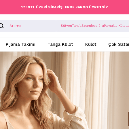
1750TL ÜZERİ SİPARİŞLERDE KARGO ÜCRETSİZ
Sütyen
Tanga
Seamless Bra
Pamuklu Külotl
Pijama Takımı
Tanga Külot
Külot
Çok Sata