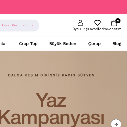
0
ar
Lazer Kesim Külotlar
Sepetim
Favorilerim
Üye Girişi
nlar
Crop Top
Büyük Beden
Çorap
Blog