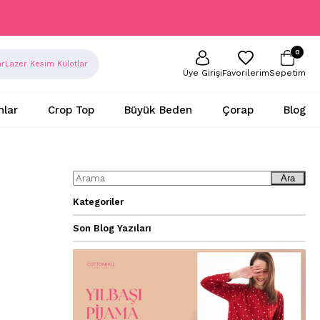
0
ar
Lazer Kesim Külotlar
Sepetim
Favorilerim
Üye Girişi
nlar
Crop Top
Büyük Beden
Çorap
Blog
Ara
Kategoriler
Son Blog Yazıları