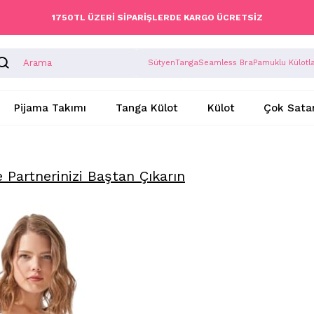
1750TL ÜZERİ SİPARİŞLERDE KARGO ÜCRETSİZ
Sütyen
Tanga
Seamless Bra
Pamuklu Külotl
Pijama Takımı
Tanga Külot
Külot
Çok Sata
e Partnerinizi Baştan Çıkarın