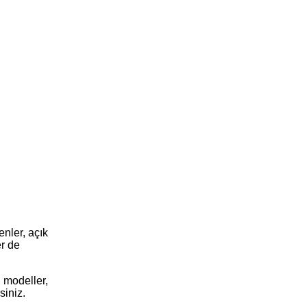
enler, açık
er de
n modeller,
siniz.