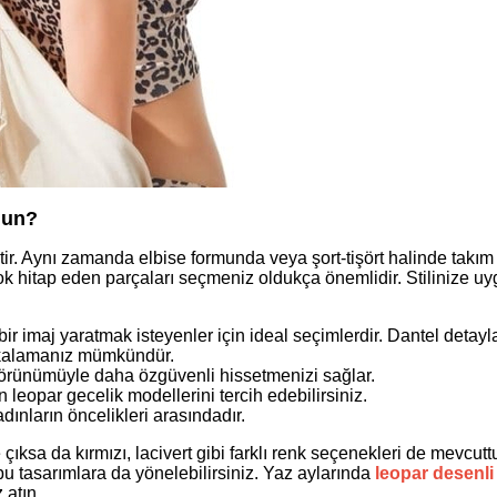
gun?
tir. Aynı zamanda elbise formunda veya şort-tişört halinde takım
çok hitap eden parçaları seçmeniz oldukça önemlidir. Stilinize u
ir imaj yaratmak isteyenler için ideal seçimlerdir. Dantel detayl
yakalamanız mümkündür.
örünümüyle daha özgüvenli hissetmenizi sağlar.
leopar gecelik modellerini tercih edebilirsiniz.
dınların öncelikleri arasındadır.
ksa da kırmızı, lacivert gibi farklı renk seçenekleri de mevcuttu
bu tasarımlara da yönelebilirsiniz. Yaz aylarında
leopar desenli
atın.