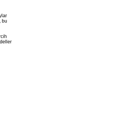
ylar
, bu
rcih
deller