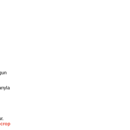
ygun
arıyla
r.
 crop