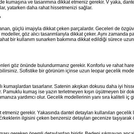
nde kumaşına ve tasarımına dikkat etmeniz gerekir. V yaka, dante
lar, yatarken daha rahat hissetmenizi sağlar.
?
nan, güçlü imajıyla dikkat çeken parçalardır. Geceleri de özgüv
 modeller, göz alıcı tasarımlarıyla dikkat çeker. Aynı zamanda p
 rahat bir kullanım sunarken bakımına dikkat edildiği sürece uzun 
kenleri göz önünde bulundurmanız gerekir. Konforlu ve rahat har
ilirsiniz. Sofistike bir görünüm içinse uzun leopar gecelik mode
lı kumaşlardan tasarlanır. Satenin akışkan dokusu daha iyi hiss
r. Pamuklu kumaş ise yazın terletmeyen kışın üşütmeyen bir do
anıza yardımcı olur. Gecelik modellerinin yanı sıra kaliteli iç g
at etmeniz gerekir. Yakasında dantel detayları kullanılan gecelik 
Erkeklerin ilgisini çeken benzersiz detayları gecenize taşıyarak 
ması gereken önemli detaylardan biridir. Bedeni sıkmayan anca