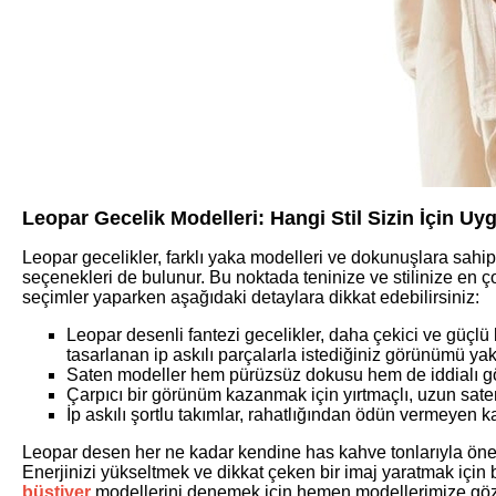
Leopar Gecelik Modelleri: Hangi Stil Sizin İçin Uy
Leopar gecelikler, farklı yaka modelleri ve dokunuşlara sahip
seçenekleri de bulunur. Bu noktada teninize ve stilinize en 
seçimler yaparken aşağıdaki detaylara dikkat edebilirsiniz:
Leopar desenli fantezi gecelikler, daha çekici ve güçlü b
tasarlanan ip askılı parçalarla istediğiniz görünümü 
Saten modeller hem pürüzsüz dokusu hem de iddialı g
Çarpıcı bir görünüm kazanmak için yırtmaçlı, uzun saten 
İp askılı şortlu takımlar, rahatlığından ödün vermeyen ka
Leopar desen her ne kadar kendine has kahve tonlarıyla öne çı
Enerjinizi yükseltmek ve dikkat çeken bir imaj yaratmak için 
büstiyer
modellerini denemek için hemen modellerimize göz 