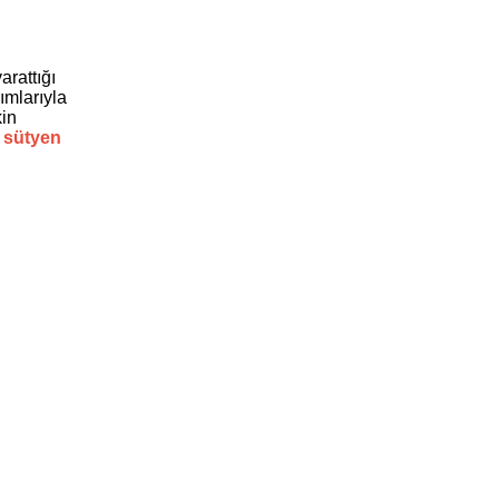
arattığı
ımlarıyla
kin
i sütyen