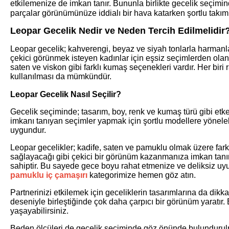
etkilemenize de imkan tanır. Bununla birlikte gecelik seçimi
parçalar görünümünüze iddialı bir hava katarken şortlu takım
Leopar Gecelik Nedir ve Neden Tercih Edilmelidir
Leopar gecelik; kahverengi, beyaz ve siyah tonlarla harmanla
çekici görünmek isteyen kadınlar için eşsiz seçimlerden olan
saten ve viskon gibi farklı kumaş seçenekleri vardır. Her biri
kullanılması da mümkündür.
Leopar Gecelik Nasıl Seçilir?
Gecelik seçiminde; tasarım, boy, renk ve kumaş türü gibi et
imkanı tanıyan seçimler yapmak için şortlu modellere yöneleb
uygundur.
Leopar gecelikler; kadife, saten ve pamuklu olmak üzere fark
sağlayacağı gibi çekici bir görünüm kazanmanıza imkan tanı
sahiptir. Bu sayede gece boyu rahat etmenize ve deliksiz uyum
pamuklu iç çamaşırı
kategorimize hemen göz atın.
Partnerinizi etkilemek için geceliklerin tasarımlarına da dikk
deseniyle birleştiğinde çok daha çarpıcı bir görünüm yaratır. 
yaşayabilirsiniz.
Beden ölçüleri de gecelik seçiminde göz önünde bulundurul